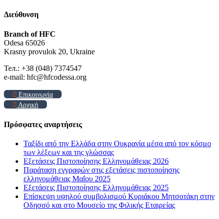
Διεύθυνση
Branch of HFC
Odesa 65026
Krasny provulok 20, Ukraine
Тел.: +38 (048) 7374547
e-mail: hfc@hfcodessa.org
Επικοινωνία
Αρχική
Πρόσφατες αναρτήσεις
Ταξίδι από την Ελλάδα στην Ουκρανία μέσα από τον κόσμο
των λέξεων και της γλώσσας
Εξετάσεις Πιστοποίησης Ελληνομάθειας 2026
Παράταση εγγραφών στις εξετάσεις πιστοποίησης
ελληνομάθειας Μαΐου 2025
Εξετάσεις Πιστοποίησης Ελληνομάθειας 2025
Επίσκεψη υψηλού συμβολισμού Κυριάκου Μητσοτάκη στην
Οδησσό και στο Μουσείο της Φιλικής Εταιρείας