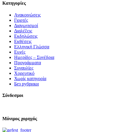
Kατηγορίες
Ανακοινώσεις
Γιορτές
Διαγωνισμοί
Διαλέξεις
Εκδηλώσεις
Εκθέσεις
Ελληνική Γλώσσα
Ευχές
Ημερίδες – Συνέδρια
Προγράμματα
Συναυλίες
Χορευτικό
Χωρίς κατηγορία
Без рубрики
Σύνδεσμοι
Μόνιμος χορηγός