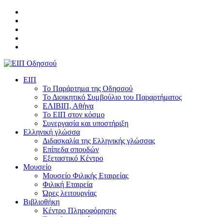
ΕΙΠ
Το Παράρτημα της Οδησσού
Το Διοικητικό Συμβούλιο του Παραρτήματος
ΕΛΙΒΙΠ, Αθήνα
Το ΕΙΠ στον κόσμο
Συνεργασία και υποστήριξη
Ελληνική γλώσσα
Διδασκαλία της Ελληνικής γλώσσας
Επίπεδα σπουδών
Εξεταστικό Κέντρο
Μουσείο
Μουσείο Φιλικής Εταιρείας
Φιλική Εταιρεία
Ώρες λειτουργίας
Βιβλιοθήκη
Κέντρο Πληροφόρησης