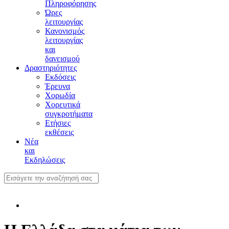
Πληροφόρησης
Ώρες
λειτουργίας
Κανονισμός
λειτουργίας
και
δανεισμού
Δραστηριότητες
Εκδόσεις
Έρευνα
Χορωδία
Χορευτικά
συγκροτήματα
Ετήσιες
εκθέσεις
Νέα
και
Εκδηλώσεις