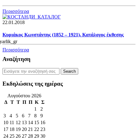
Περισσότερα
22.01.2018
Κυριάκος Κωνστάντης (1852 – 1921). Κατάλογος έκθεσης
Περισσότερα
Αναζήτηση
Εκδηλώσεις της ημέρας
Αυγούστου 2026
Δ
Τ
Τ
Π
Π
Κ
Σ
1
2
3
4
5
6
7
8
9
10
11
12
13
14
15
16
17
18
19
20
21
22
23
24
25
26
27
28
29
30