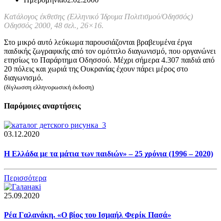
Κατάλογος έκθεσης (Ελληνικό Ίδρυμα Πολιτισμού/Οδησσός)
Οδησσός 2000, 48 σελ., 26×16.
Στο μικρό αυτό λεύκωμα παρουσιάζονται βραβευμένα έργα
παιδικής ζωγραφικής από τον ομότιτλο διαγωνισμό, που οργανώνει
ετησίως το Παράρτημα Οδησσού. Μέχρι σήμερα 4.307 παιδιά από
20 πόλεις και χωριά της Ουκρανίας έχουν πάρει μέρος στο
διαγωνισμό.
(δίγλωσση ελληνορωσική έκδοση)
Παρόμοιες αναρτήσεις
03.12.2020
Η Ελλάδα με τα μάτια των παιδιών» – 25 χρόνια (1996 – 2020)
Περισσότερα
25.09.2020
Ρέα Γαλανάκη. «Ο βίος του Ισμαήλ Φερίκ Πασά»