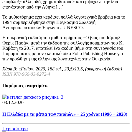
επιφύλαξε άλλη οδό, χρηματοδοτούσε και εμψύχωνε την ίδια
επανάσταση από την Αθήνα.[…]
Το μυθιστόρημα έχει κερδίσει πολλά λογοτεχνικά βραβεία και το
1994 συμπεριλήφθηκε στην Παγκόσμια Συλλογή
Αντιπροσωπευτικών Έργων της UNESCO.
Η ουκρανική έκδοση του μυθιστορήματος «Ο βίος του Ισμαήλ
Φερίκ Πασά», μετά την έκδοση της συλλογής ποιημάτων του Κ.
Καβάφη το 2017, αποτελεί ένα ακόμη βήμα στη συνεργασία του
Παραρτήματος με τον εκδοτικό οίκο Folio Publishing House για
την προώθηση της ελληνικής λογοτεχνίας στην Ουκρανία.
Χάρκιβ: «Folio», 2020, 188 sel., 20,5х13,5, (ουκρανική έκδοση)
ISBN 978-966-03-9272-4
Παρόμοιες αναρτήσεις
03.12.2020
Η Ελλάδα με τα μάτια των παιδιών» – 25 χρόνια (1996 – 2020)
Περισσότερα