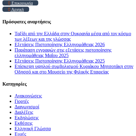
Επικοινωνία
Αρχική
Πρόσφατες αναρτήσεις
Ταξίδι από την Ελλάδα στην Ουκρανία μέσα από τον κόσμο
των λέξεων και της γλώσσας
Εξετάσεις Πιστοποίησης Ελληνομάθειας 2026
Παράταση εγγραφών στις εξετάσεις πιστοποίησης
ελληνομάθειας Μαΐου 2025
Εξετάσεις Πιστοποίησης Ελληνομάθειας 2025
Επίσκεψη υψηλού συμβολισμού Κυριάκου Μητσοτάκη στην
Οδησσό και στο Μουσείο της Φιλικής Εταιρείας
Kατηγορίες
Ανακοινώσεις
Γιορτές
Διαγωνισμοί
Διαλέξεις
Εκδηλώσεις
Εκθέσεις
Ελληνική Γλώσσα
Ευχές