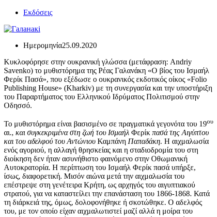
Εκδόσεις
Ημερομηνία
25.09.2020
Κυκλοφόρησε στην ουκρανική γλώσσα (μετάφραση: Andriy
Savenko) το μυθιστόρημα της Ρέας Γαλανάκη «Ο βίος του Ισμαήλ
Φερίκ Πασά», που εξέδωσε ο ουκρανικός εκδοτικός οίκος «Folio
Publishing House» (Kharkiv) με τη συνεργασία και την υποστήριξη
του Παραρτήματος του Ελληνικού Ιδρύματος Πολιτισμού στην
Οδησσό.
ου
Το μυθιστόρημα είναι βασισμένο σε πραγματικά γεγονότα του 19
αι.,
και συγκεκριμένα στη ζωή του Ισμαήλ
Φερίκ
πασά της Αιγύπτου
και του αδελφού του Αντώνιου
Καμπάνη
Παπαδάκη.
Η αιχμαλωσία
ενός αγοριού, η αλλαγή θρησκείας και η σταδιοδρομία του στη
διοίκηση δεν ήταν ασυνήθιστο φαινόμενο στην Οθωμανική
Αυτοκρατορία. Η περίπτωση του Ισμαήλ Φερίκ πασά υπήρξε,
ίσως, διαφορετική. Μισόν αιώνα μετά την αιχμαλωσία του
επέστρεψε στη γενέτειρα Κρήτη, ως αρχηγός του αιγυπτιακού
στρατού, για να καταστείλει την επανάσταση του 1866-1868. Κατά
τη διάρκειά της, όμως, δολοφονήθηκε ή σκοτώθηκε. Ο αδελφός
του, με τον οποίο είχαν αιχμαλωτιστεί μαζί αλλά η μοίρα του