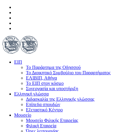
ΕΙΠ
Το Παράρτημα της Οδησσού
Το Διοικητικό Συμβούλιο του Παραρτήματος
ΕΛΙΒΙΠ, Αθήνα
Το ΕΙΠ στον κόσμο
Συνεργασία και υποστήριξη
Ελληνική γλώσσα
Διδασκαλία της Ελληνικής γλώσσας
Επίπεδα σπουδών
Εξεταστικό Κέντρο
Μουσείο
Μουσείο Φιλικής Εταιρείας
Φιλική Εταιρεία
Ώρες λειτουργίας