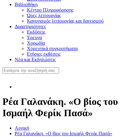
Βιβλιοθήκη
Κέντρο Πληροφόρησης
Ώρες λειτουργίας
Κανονισμός λειτουργίας και δανεισμού
Δραστηριότητες
Εκδόσεις
Έρευνα
Χορωδία
Χορευτικά συγκροτήματα
Ετήσιες εκθέσεις
Νέα και Εκδηλώσεις
Ρέα Γαλανάκη. «Ο βίος του
Ισμαήλ Φερίκ Πασά»
Αρχική
Ρέα Γαλανάκη. «Ο βίος του Ισμαήλ Φερίκ Πασά»