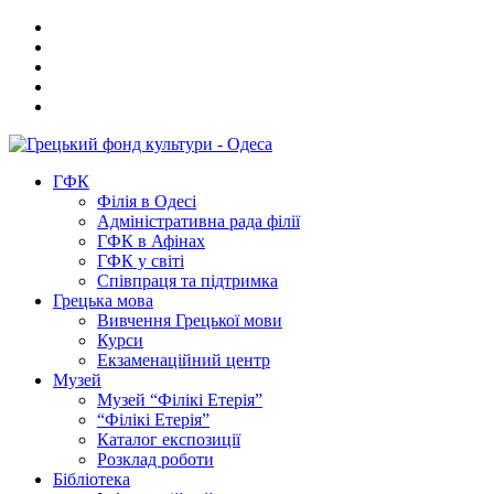
ГФК
Філія в Одесі
Адміністративна рада філії
ГФК в Афінах
ГФК у світі
Співпраця та підтримка
Грецька мова
Вивчення Грецької мови
Курси
Екзаменаційний центр
Музей
Музей “Філікі Етерія”
“Філікі Етерія”
Каталог експозиції
Розклад роботи
Бібліотека