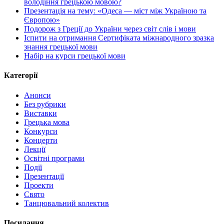
володіння грецькою мовою?
Презентація на тему: «Одеса — міст між Україною та
Європою»
Подорож з Греції до України через світ слів і мови
Іспити на отримання Сертифіката міжнародного зразка
знання грецької мови
Набір на курси грецької мови
Категорії
Анонси
Без рубрики
Виставки
Грецька мова
Конкурси
Концерти
Лекції
Освітні програми
Події
Презентації
Проекти
Свято
Танцювальний колектив
Посилання