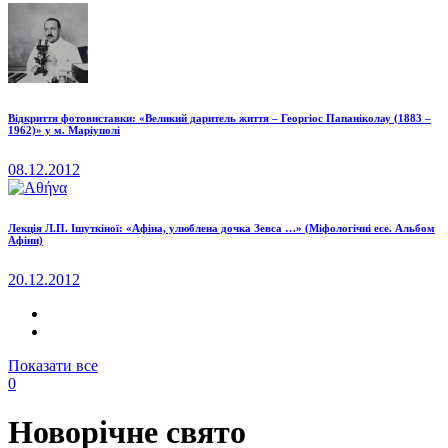
Відкриття фотовиставки: «Великий даритель життя – Георгіос Папаніколау (1883 –
1962)» у м. Маріуполі
08.12.2012
Лекція Л.П. Ішуткіної: «Афіна, улюблена дочка Зевса …» (Міфологічні есе. Альбом
Афіни)
20.12.2012
Показати все
0
Новорічне свято