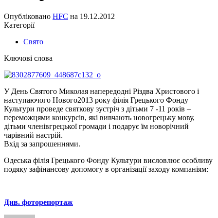
Опубліковано
HFC
на
19.12.2012
Категорії
Свято
Ключові слова
У День Святого Миколая напередодні Різдва Христового і
наступаючого Нового2013 року філія Грецького Фонду
Культури проведе святкову зустріч з дітьми 7 -11 років –
переможцями конкурсів, які вивчають новогрецьку мову,
дітьми членівгрецької громади і подарує їм новорічний
чарівний настрій.
Вхід за запрошеннями.
Одеська філія Грецького Фонду Культури висловлює особливу
подяку зафінансову допомогу в організації заходу компаніям:
Див. фоторепортаж