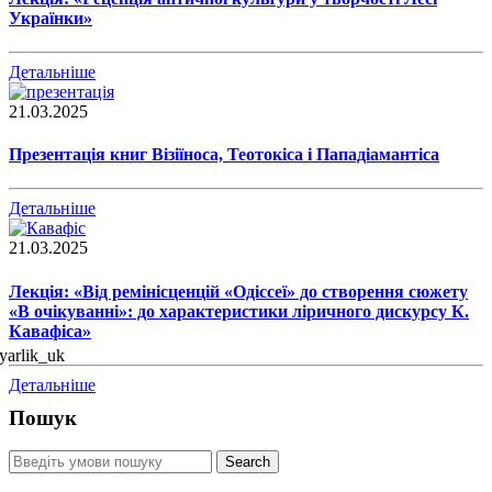
Українки»
Детальніше
21.03.2025
Презентація книг Візіїноса, Теотокіса і Пападіамантіса
Детальніше
21.03.2025
Лекція: «Від ремінісценцій «Одіссеї» до створення сюжету
«В очікуванні»: до характеристики ліричного дискурсу К.
Кавафіса»
Детальніше
Пошук