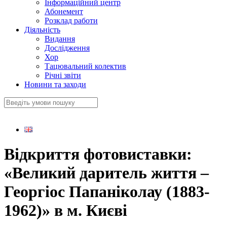
Інформаційний центр
Абонемент
Розклад работи
Діяльність
Видання
Дослідження
Хор
Тацювальний колектив
Річні звіти
Новини та заходи
Відкриття фотовиставки:
«Великий даритель життя –
Георгіос Папаніколау (1883-
1962)» в м. Києві