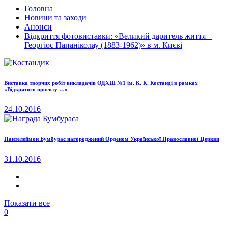
Головна
Новини та заходи
Анонси
Відкриття фотовиставки: «Великий даритель життя –
Георгіос Папаніколау (1883-1962)» в м. Києві
Виставка творчих робіт викладачів ОДХШ №1 ім. К. К. Костанді в рамках
«Відкритого проекту …»
24.10.2016
Пантелеймон Бумбурас нагороджений Орденом Української Православної Церкви
31.10.2016
Показати все
0