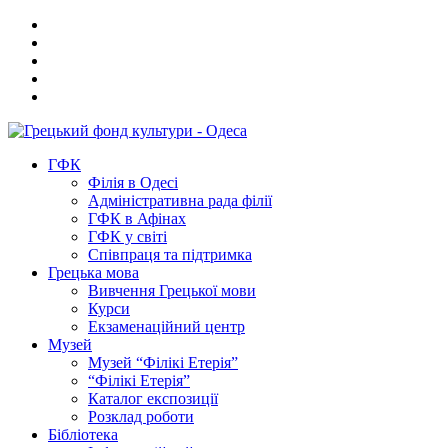
ГФК
Філія в Одесі
Адміністративна рада філії
ГФК в Афінах
ГФК у світі
Співпраця та підтримка
Грецька мова
Вивчення Грецької мови
Курси
Екзаменаційний центр
Музей
Музей “Філікі Етерія”
“Філікі Етерія”
Каталог експозиції
Розклад роботи
Бібліотека