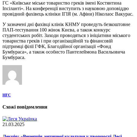
ГС «Київське міське товариство греків імені Костянтина
Іпсіланті». На конференції виступить з науковою доповіддю
провідний фахівець клініки ІГІЯ (м. Афіни) Ніколаос Вакурас.
У зазначені дні фахівці клінік КНМУ проведуть безкоштовне
ПАП-тестування 100 жінок Києва, а також конкурс
студентських робіт. Заходи проводяться з ініціативи міського
товариства греків і при організаційній та фінансовій
підтримці філії ГФК, Благодійної організації «Фонд
Бумбураса», а також особисто Пантелеймона Васильовича
Бумбураса.
HFC
Схожі повідомлення
21.03.2025
Лекція: «Рецепція античної культури у творчості Лесі