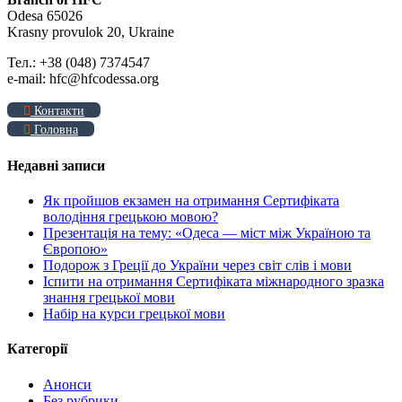
Odesa 65026
Krasny provulok 20, Ukraine
Тел.: +38 (048) 7374547
e-mail: hfc@hfcodessa.org
Контакти
Головна
Недавні записи
Як пройшов екзамен на отримання Сертифіката
володіння грецькою мовою?
Презентація на тему: «Одеса — міст між Україною та
Європою»
Подорож з Греції до України через світ слів і мови
Іспити на отримання Сертифіката міжнародного зразка
знання грецької мови
Набір на курси грецької мови
Категорії
Анонси
Без рубрики