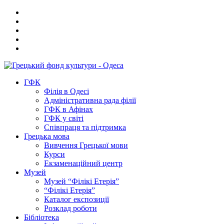
ГФК
Філія в Одесі
Адміністративна рада філії
ГФК в Афінах
ГФК у світі
Співпраця та підтримка
Грецька мова
Вивчення Грецької мови
Курси
Екзаменаційний центр
Музей
Музей “Філікі Етерія”
“Філікі Етерія”
Каталог експозиції
Розклад роботи
Бібліотека