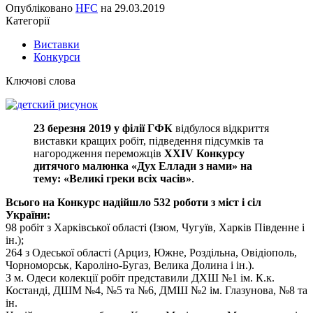
Опубліковано
HFC
на
29.03.2019
Категорії
Виставки
Конкурси
Ключові слова
23 березня 2019 у філії ГФК
відбулося відкриття
виставки кращих робіт, підведення підсумків та
нагородження переможців
XXIV Конкурсу
дитячого малюнка «Дух Еллади з нами» на
тему: «Великі греки всіх часів»
.
Всього на Конкурс надійшло 532 роботи з міст і сіл
України:
98 робіт з Харківської області (Ізюм, Чугуїв, Харків Південне і
ін.);
264 з Одеської області (Арциз, Южне, Роздільна, Овідіополь,
Чорноморськ, Кароліно-Бугаз, Велика Долина і ін.).
З м. Одеси колекції робіт представили ДХШ №1 ім. К.к.
Костанді, ДШМ №4, №5 та №6, ДМШ №2 ім. Глазунова, №8 та
ін.