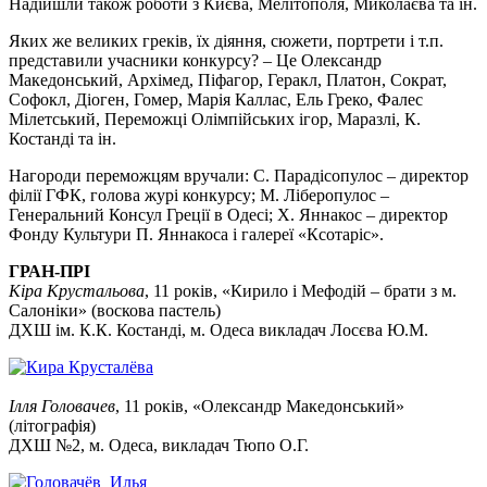
Надійшли також роботи з Києва, Мелітополя, Миколаєва та ін.
Яких же великих греків, їх діяння, сюжети, портрети і т.п.
представили учасники конкурсу? – Це Олександр
Македонський, Архімед, Піфагор, Геракл, Платон, Сократ,
Софокл, Діоген, Гомер, Марія Каллас, Ель Греко, Фалес
Мілетський, Переможці Олімпійських ігор, Маразлі, К.
Костанді та ін.
Нагороди переможцям вручали: С. Парадісопулос – директор
філії ГФК, голова журі конкурсу; М. Ліберопулос –
Генеральний Консул Греції в Одесі; Х. Яннакос – директор
Фонду Культури П. Яннакоса і галереї «Ксотаріс».
ГРАН-ПРІ
Кіра Крустальова
, 11 років, «Кирило і Мефодій – брати з м.
Салоніки» (воскова пастель)
ДХШ ім. К.К. Костанді, м. Одеса викладач Лосєва Ю.М.
Ілля Головачев
, 11 років, «Олександр Македонський»
(літографія)
ДХШ №2, м. Одеса, викладач Тюпо О.Г.