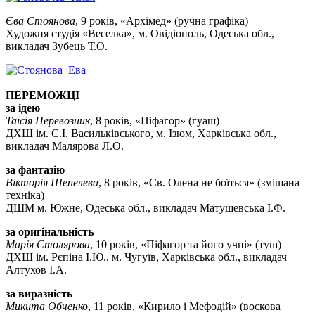
Єва Стоянова
, 9 років, «Архімед» (ручна графіка)
Художня студія «Веселка», м. Овідіополь, Одеська обл.,
викладач Зубець Т.О.
ПЕРЕМОЖЦІ
за ідею
Таїсія Перевозник
, 8 років, «Піфагор» (гуаш)
ДХШ ім. С.І. Васильківського, м. Ізюм, Харківська обл.,
викладач Малярова Л.О.
за фантазію
Вікторія Шепелева
, 8 років, «Св. Олена не боїться» (змішана
техніка)
ДШМ м. Южне, Одеська обл., викладач Матушевська І.Ф.
за оригінальність
Марія Столярова
, 10 років, «Піфагор та його учні» (туш)
ДХШ ім. Рєпіна І.Ю., м. Чугуїв, Харківська обл., викладач
Алтухов І.А.
за виразність
Микита Обченко
, 11 років, «Кирило і Мефодій» (воскова