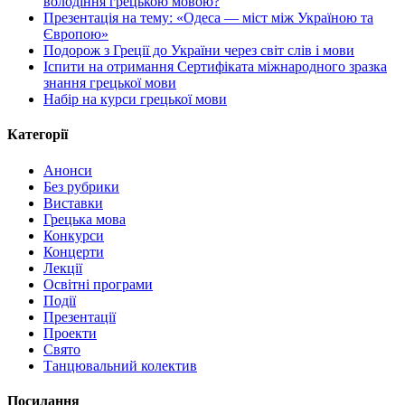
володіння грецькою мовою?
Презентація на тему: «Одеса — міст між Україною та
Європою»
Подорож з Греції до України через світ слів і мови
Іспити на отримання Сертифіката міжнародного зразка
знання грецької мови
Набір на курси грецької мови
Категорії
Анонси
Без рубрики
Виставки
Грецька мова
Конкурси
Концерти
Лекції
Освітні програми
Події
Презентації
Проекти
Свято
Танцювальний колектив
Посилання