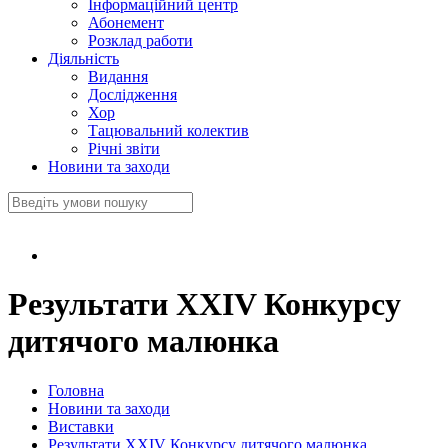
Інформаційний центр
Абонемент
Розклад работи
Діяльність
Видання
Дослідження
Хор
Тацювальний колектив
Річні звіти
Новини та заходи
Результати XXIV Конкурсу
дитячого малюнка
Головна
Новини та заходи
Виставки
Результати XXIV Конкурсу дитячого малюнка