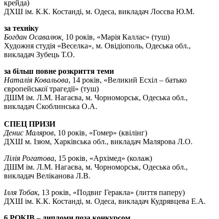
крейда)
ДХШ ім. К.К. Костанді, м. Одеса, викладач Лосєва Ю.М.
за техніку
Богдан Осавалюк,
10 років, «Марія Каллас» (туш)
Художня студія «Веселка», м. Овідіополь, Одеська обл.,
викладач Зубець Т.О.
за більш повне розкриття теми
Наталія Ковальова
, 14 років, «Великий Есхіл – батько
європейської трагедії» (туш)
ДШМ ім. Л.М. Нагаєва, м. Чорноморськ, Одеська обл.,
викладач Скоблинська О.А.
СПЕЦ ПРИЗИ
Денис Маляров
, 10 років, «Гомер» (квілінг)
ДХШ м. Ізюм, Харківська обл., викладач Малярова Л.О.
Лілія Рогатова
, 15 років, «Архімед» (колаж)
ДШМ ім. Л.М. Нагаєва, м. Чорноморськ, Одеська обл.,
викладач Веліканова Л.В.
Ілля Тобак
, 13 років, «Подвиг Геракла» (лиття паперу)
ДХШ ім. К.К. Костанді, м. Одеса, викладач Кудрявцева Е.А.
6 РОКІВ – дипломи поза конкурсом