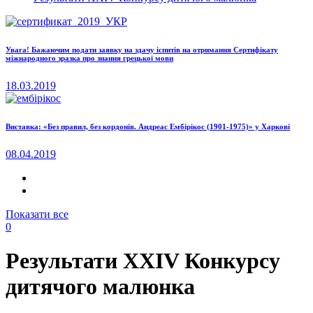
Увага! Бажаючим подати заявку на здачу іспитів на отримання Сертифікату
міжнародного зразка про знання грецької мови
18.03.2019
Виставка: «Без правил, без кордонів. Андреас Ембірікос (1901-1975)» у Харкові
08.04.2019
Показати все
0
Результати XXIV Конкурсу
дитячого малюнка