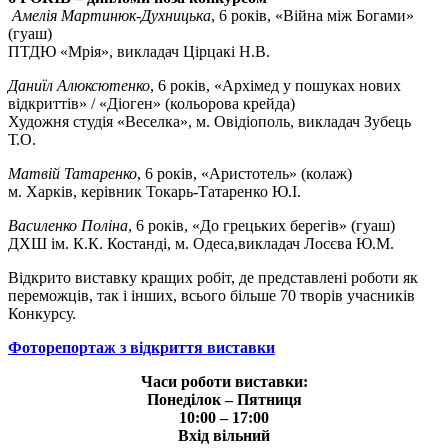
Амелія Мартинюк-Духницька
, 6 років, «Війна між Богами»
(гуаш)
ПТДЮ «Мрія», викладач Цірцакі Н.В.
Даниїл Алюксютенко
, 6 років, «Архімед у пошуках нових
відкриттів» / «Діоген» (кольорова крейда)
Художня студія «Веселка», м. Овідіополь, викладач Зубець
Т.О.
Матвій Татаренко
, 6 років, «Аристотель» (колаж)
м. Харків, керівник Токарь-Татаренко Ю.І.
Василенко Поліна
, 6 років, «До грецьких берегів» (гуаш)
ДХШ ім. К.К. Костанді, м. Одеса,викладач Лосєва Ю.М.
Відкрито виставку кращих робіт, де представлені роботи як
переможців, так і інших, всього більше 70 творів учасників
Конкурсу.
Фоторепортаж з відкриття виставки
Часи роботи виставки:
Понеділок – Пятниця
10:00 – 17:00
Вхід вільний