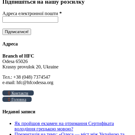
Підпишіться на нашу розсилку
Адреса електронної пошти
*
Адреса
Branch of HFC
Odesa 65026
Krasny provulok 20, Ukraine
Тел.: +38 (048) 7374547
e-mail: hfc@hfcodessa.org
Контакти
Головна
Недавні записи
Як пройшов екзамен на отримання Сертифіката
володіння грецькою мовою?
Презентація на тему: «Одеса — міст між Україною та