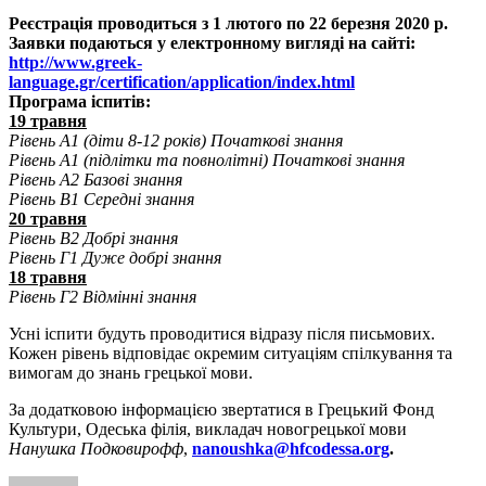
Реєстрація проводиться з 1 лютого по 22 березня 2020 р.
Заявки подаються у електронному вигляді на сайті:
http://www.greek-
language.gr/certification/application/index.html
Програма іспитів:
19 травня
Рівень Α1 (діти 8-12 років) Початкові знання
Рівень Α1 (підлітки та повнолітні) Початкові знання
Рівень Α2 Базові знання
Рівень Β1 Середні знання
20 травня
Рівень Β2 Добрі знання
Рівень Γ1 Дуже добрі знання
18 травня
Рівень Γ2 Відмінні знання
Усні іспити будуть проводитися відразу після письмових.
Кожен рівень відповідає окремим ситуаціям спілкування та
вимогам до знань грецької мови.
За додатковою інформацією звертатися в Грецький Фонд
Культури, Одеська філія, викладач новогрецької мови
Нанушка Подковирофф
,
nanoushka@hfcodessa.org
.