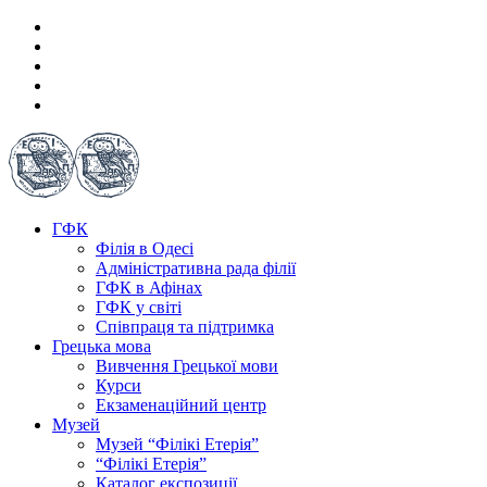
ГФК
Філія в Одесі
Адміністративна рада філії
ГФК в Афінах
ГФК у світі
Співпраця та підтримка
Грецька мова
Вивчення Грецької мови
Курси
Екзаменаційний центр
Музей
Музей “Філікі Етерія”
“Філікі Етерія”
Каталог експозиції