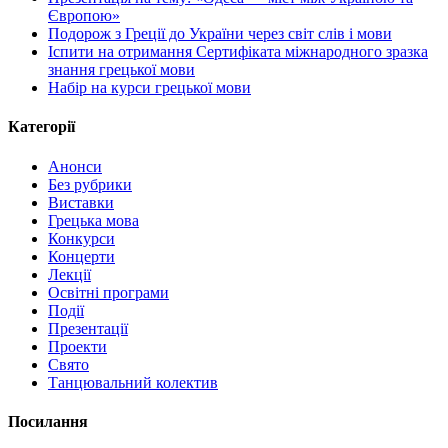
Європою»
Подорож з Греції до України через світ слів і мови
Іспити на отримання Сертифіката міжнародного зразка
знання грецької мови
Набір на курси грецької мови
Категорії
Анонси
Без рубрики
Виставки
Грецька мова
Конкурси
Концерти
Лекції
Освітні програми
Події
Презентації
Проекти
Свято
Танцювальний колектив
Посилання