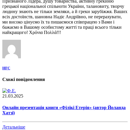
Признаного Лідера, душу товариства, активну грекиню
грецької національної спільноти України, талановиту, творчу
людину знають не тільки земляки, а й греки зарубіжжя. Ваших
всіх достоїнств, шановна Надіє Андріївно, не перерахувати,
ми високо цінуємо їх та пишаємося співпрацею з Вами і
бажаємо в Вашому особистому житті та праці всього тільки
найкращого! Χρόνια Πολλά!!!
HFC
Схожі повідомлення
21.03.2025
Онлайн презентація книги «Філікі Етерія» (автор Йоланда
Хатзі)
Детальніше