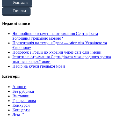
Контакти
Головна
Недавні записи
Як пройшов екзамен на отримання Сертифіката
володіння грецькою мовою?
Презентація на тему: «Одеса — міст між Україною та
Європою»
Подорож з Греції до України через світ слів і мови
Іспити на отримання Сертифіката міжнародного зразка
знання грецької мови
Набір на курси грецької мови
Категорії
Анонси
Без рубрики
Виставки
Грецька мова
Конкурси
Концерти
Лекції