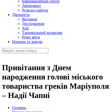
Інформаційний центр
Абонемент
Розклад работи
Діяльність
Видання
Дослідження
Хор
Тацювальний колектив
Річні звіти
Новини та заходи
Привітання з Днем
народження голові міського
товариства греків Маріуполя
– Надії Чапні
Головна