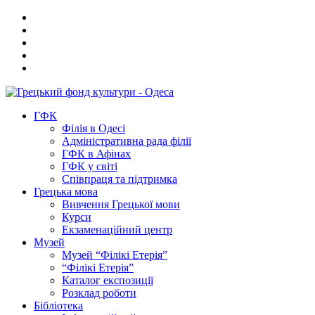
ГФК
Філія в Одесі
Адміністративна рада філії
ГФК в Афінах
ГФК у світі
Співпраця та підтримка
Грецька мова
Вивчення Грецької мови
Курси
Екзаменаційний центр
Музей
Музей “Філікі Етерія”
“Філікі Етерія”
Каталог експозиції
Розклад роботи
Бібліотека