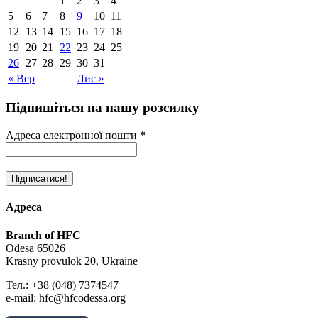
1
2
3
4
5
6
7
8
9
10
11
12
13
14
15
16
17
18
19
20
21
22
23
24
25
26
27
28
29
30
31
« Вер
Лис »
Підпишіться на нашу розсилку
Адреса електронної пошти
*
Адреса
Branch of HFC
Odesa 65026
Krasny provulok 20, Ukraine
Тел.: +38 (048) 7374547
e-mail: hfc@hfcodessa.org