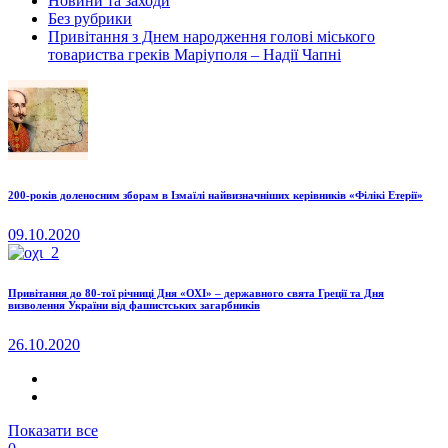
Новини та заходи
Без рубрики
Привітання з Днем народження голові міського
товариства греків Маріуполя – Надії Чапні
200-років доленосним зборам в Ізмаїлі найвизначніших керівників «Філікі Етерії»
09.10.2020
Привітання до 80-тої річниці Дня «ОХІ» – державного свята Греції та Дня
визволення України від фашистських загарбників
26.10.2020
Показати все