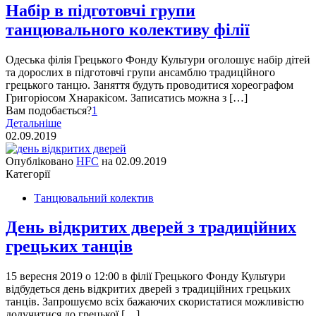
Набір в підготовчі групи
танцювального колективу філії
Одеська філія Грецького Фонду Культури оголошує набір дітей
та дорослих в підготовчі групи ансамблю традиційного
грецького танцю. Заняття будуть проводитися хореографом
Григоріосом Хнаракісом. Записатись можна з […]
Вам подобається?
1
Детальніше
02.09.2019
Опубліковано
HFC
на
02.09.2019
Категорії
Танцювальний колектив
День відкритих дверей з традиційних
грецьких танців
15 вересня 2019 о 12:00 в філії Грецького Фонду Культури
відбудеться день відкритих дверей з традиційних грецьких
танців. Запрошуємо всіх бажаючих скористатися можливістю
долучитися до грецької […]