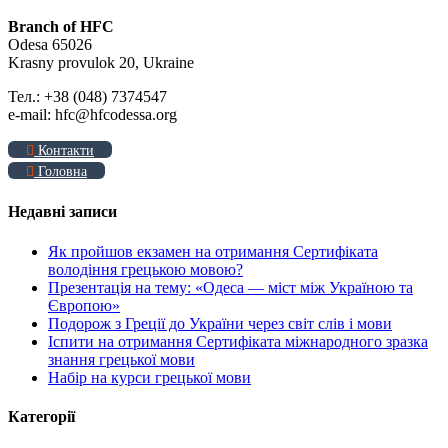
Branch of HFC
Odesa 65026
Krasny provulok 20, Ukraine
Тел.: +38 (048) 7374547
e-mail: hfc@hfcodessa.org
Контакти
Головна
Недавні записи
Як пройшов екзамен на отримання Сертифіката
володіння грецькою мовою?
Презентація на тему: «Одеса — міст між Україною та
Європою»
Подорож з Греції до України через світ слів і мови
Іспити на отримання Сертифіката міжнародного зразка
знання грецької мови
Набір на курси грецької мови
Категорії