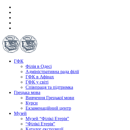
ГФК
Філія в Одесі
Адміністративна рада філії
ГФК в Афінах
ГФК у світі
Співпраця та підтримка
Грецька мова
Вивчення Грецької мови
Курси
Екзаменаційний центр
Музей
Музей “Філікі Етерія”
“Філікі Етерія”
Каталог експозиції