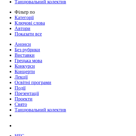
Танцювальний колектив
Фільтр по
Категорії
Ключові слова
Автори
Показати все
Анонси
Без рубрики
Виставки
Грецька мова
Конкурси
Концерти
Лекції
Освітні програми
Події
Презентації
Проекти
Свято
Танцювальний колектив
HFC