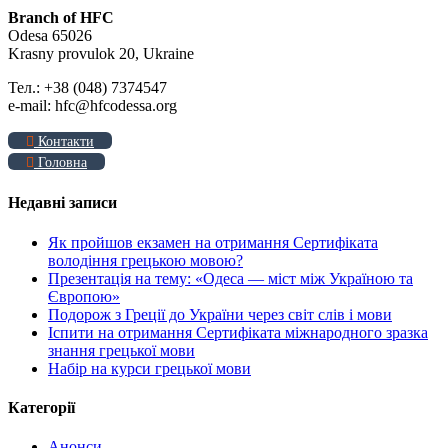
Branch of HFC
Odesa 65026
Krasny provulok 20, Ukraine
Тел.: +38 (048) 7374547
e-mail: hfc@hfcodessa.org
Контакти
Головна
Недавні записи
Як пройшов екзамен на отримання Сертифіката
володіння грецькою мовою?
Презентація на тему: «Одеса — міст між Україною та
Європою»
Подорож з Греції до України через світ слів і мови
Іспити на отримання Сертифіката міжнародного зразка
знання грецької мови
Набір на курси грецької мови
Категорії
Анонси