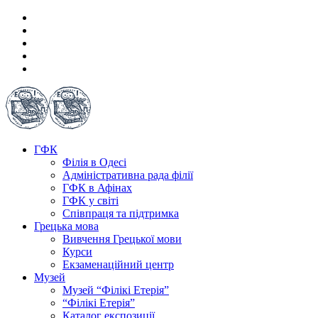
ГФК
Філія в Одесі
Адміністративна рада філії
ГФК в Афінах
ГФК у світі
Співпраця та підтримка
Грецька мова
Вивчення Грецької мови
Курси
Екзаменаційний центр
Музей
Музей “Філікі Етерія”
“Філікі Етерія”
Каталог експозиції