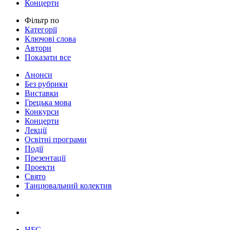
Концерти
Фільтр по
Категорії
Ключові слова
Автори
Показати все
Анонси
Без рубрики
Виставки
Грецька мова
Конкурси
Концерти
Лекції
Освітні програми
Події
Презентації
Проекти
Свято
Танцювальний колектив
HFC