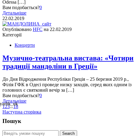
Odessa […]
Вам подобається?
0
Детальніше
22.02.2019
Опубліковано
HFC
на
22.02.2019
Категорії
Концерти
Музично-театральна вистава: «Чотири
традиції мандоліни в Греції»
До Дня Відродження Республіки Греція – 25 березня 2019 р.,
Філія ГФК в Одесі проведе низку заходів, серед яких одним із
головних є святковий вечір за […]
Вам подобається?
0
Детальніше
1
2
3
...
18
Наступна сторінка
Пошук