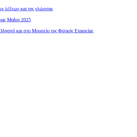
ων λέξεων και της γλώσσας
ειας Μαΐου 2025
ησσό και στο Μουσείο της Φιλικής Εταιρείας