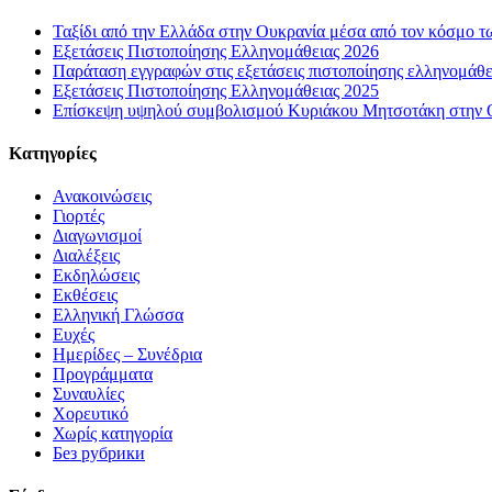
Ταξίδι από την Ελλάδα στην Ουκρανία μέσα από τον κόσμο τ
Εξετάσεις Πιστοποίησης Ελληνομάθειας 2026
Παράταση εγγραφών στις εξετάσεις πιστοποίησης ελληνομάθ
Εξετάσεις Πιστοποίησης Ελληνομάθειας 2025
Επίσκεψη υψηλού συμβολισμού Κυριάκου Μητσοτάκη στην Οδ
Kατηγορίες
Ανακοινώσεις
Γιορτές
Διαγωνισμοί
Διαλέξεις
Εκδηλώσεις
Εκθέσεις
Ελληνική Γλώσσα
Ευχές
Ημερίδες – Συνέδρια
Προγράμματα
Συναυλίες
Χορευτικό
Χωρίς κατηγορία
Без рубрики