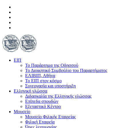
ΕΙΠ
Το Παράρτημα της Οδησσού
Το Διοικητικό Συμβούλιο του Παραρτήματος
ΕΛΙΒΙΠ, Αθήνα
Το ΕΙΠ στον κόσμο
Συνεργασία και υποστήριξη
Ελληνική γλώσσα
Διδασκαλία της Ελληνικής γλώσσας
Επίπεδα σπουδών
Εξεταστικό Κέντρο
Μουσείο
Μουσείο Φιλικής Εταιρείας
Φιλική Εταιρεία
Ώρες λειτουργίας