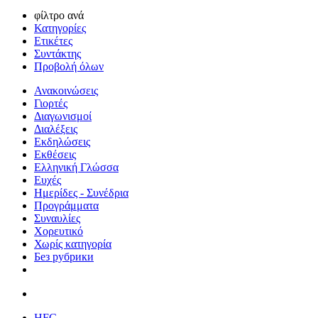
φίλτρο ανά
Κατηγορίες
Ετικέτες
Συντάκτης
Προβολή όλων
Ανακοινώσεις
Γιορτές
Διαγωνισμοί
Διαλέξεις
Εκδηλώσεις
Εκθέσεις
Ελληνική Γλώσσα
Ευχές
Ημερίδες - Συνέδρια
Προγράμματα
Συναυλίες
Χορευτικό
Χωρίς κατηγορία
Без рубрики
HFC