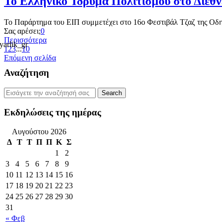
Το Ελληνικό Ίδρυμα Πολιτισμού στο Διεθ
Το Παράρτημα του ΕΙΠ συμμετέχει στο 16ο Φεστιβάλ Τζαζ της Οδη
Σας αρέσει;
0
Περισσότερα
1
2
3
...
10
Επόμενη σελίδα
Αναζήτηση
Εκδηλώσεις της ημέρας
Αυγούστου 2026
Δ
Τ
Τ
Π
Π
Κ
Σ
1
2
3
4
5
6
7
8
9
10
11
12
13
14
15
16
17
18
19
20
21
22
23
24
25
26
27
28
29
30
31
« Φεβ