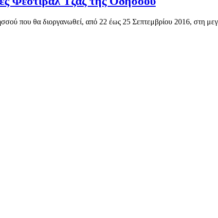
νές Φεστιβάλ Τζαζ της Οδησσού
σσού που θα διοργανωθεί, από 22 έως 25 Σεπτεμβρίου 2016, στη με