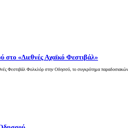
ύ στο «Διεθνές Αχαϊκό Φεστιβάλ»
ιεθνές Φεστιβάλ Φολκλόρ στην Οδησσό, το συγκρότημα παραδοσιακώ
 Οδησσού