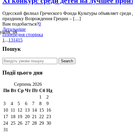
XI конкурс среди детей на лучшее прои
Одесский филиал Греческого Фонда Культуры объявляет среди
празднику Возрождения Греции – […]
Вам подобається?
0
Детальніше
Попередня сторінка
1
...
13
14
15
Пошук
Події цього дня
Серпень 2026
Пн
Вт
Ср
Чт
Пт
Сб
Нд
1
2
3
4
5
6
7
8
9
10
11
12
13
14
15
16
17
18
19
20
21
22
23
24
25
26
27
28
29
30
31