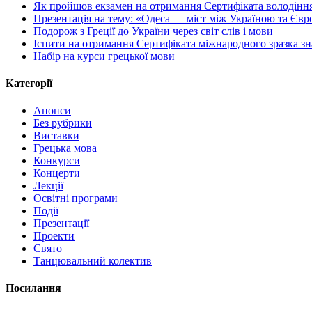
Як пройшов екзамен на отримання Сертифіката володінн
Презентація на тему: «Одеса — міст між Україною та Єв
Подорож з Греції до України через світ слів і мови
Іспити на отримання Сертифіката міжнародного зразка зн
Набір на курси грецької мови
Категорії
Анонси
Без рубрики
Виставки
Грецька мова
Конкурси
Концерти
Лекції
Освітні програми
Події
Презентації
Проекти
Свято
Танцювальний колектив
Посилання