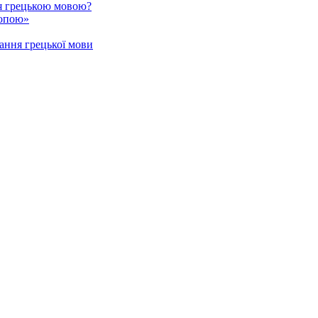
я грецькою мовою?
ропою»
ання грецької мови