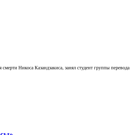
я смерти Никоса Казандзакиса, занял студент группы перевода
ссы»