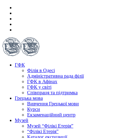
ГФК
Філія в Одесі
Адміністративна рада філії
ГФК в Афінах
ГФК у світі
Співпраця та підтримка
Грецька мова
Вивчення Грецької мови
Курси
Екзаменаційний центр
Музей
Музей “Філікі Етерія”
“Філікі Етерія”
Каталог експозиції