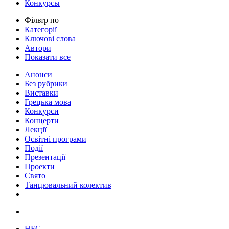
Конкурсы
Фільтр по
Категорії
Ключові слова
Автори
Показати все
Анонси
Без рубрики
Виставки
Грецька мова
Конкурси
Концерти
Лекції
Освітні програми
Події
Презентації
Проекти
Свято
Танцювальний колектив
HFC