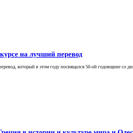
нкурсе на лучший перевод
еревод, который в этом году посвящался 50-ой годовщине со дн
реция в истории и культуре мира и Оде