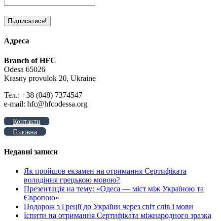
Адреса
Branch of HFC
Odesa 65026
Krasny provulok 20, Ukraine
Тел.: +38 (048) 7374547
e-mail: hfc@hfcodessa.org
Контакти
Головна
Недавні записи
Як пройшов екзамен на отримання Сертифіката
володіння грецькою мовою?
Презентація на тему: «Одеса — міст між Україною та
Європою»
Подорож з Греції до України через світ слів і мови
Іспити на отримання Сертифіката міжнародного зразка