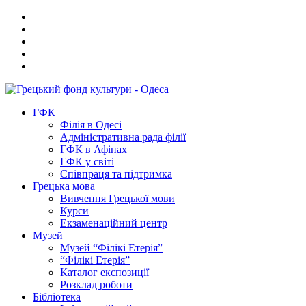
ГФК
Філія в Одесі
Адміністративна рада філії
ГФК в Афінах
ГФК у світі
Співпраця та підтримка
Грецька мова
Вивчення Грецької мови
Курси
Екзаменаційний центр
Музей
Музей “Філікі Етерія”
“Філікі Етерія”
Каталог експозиції
Розклад роботи
Бібліотека