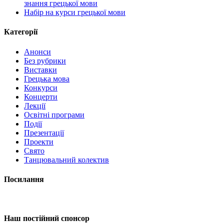
знання грецької мови
Набір на курси грецької мови
Категорії
Анонси
Без рубрики
Виставки
Грецька мова
Конкурси
Концерти
Лекції
Освітні програми
Події
Презентації
Проекти
Свято
Танцювальний колектив
Посилання
Наш постійний спонсор