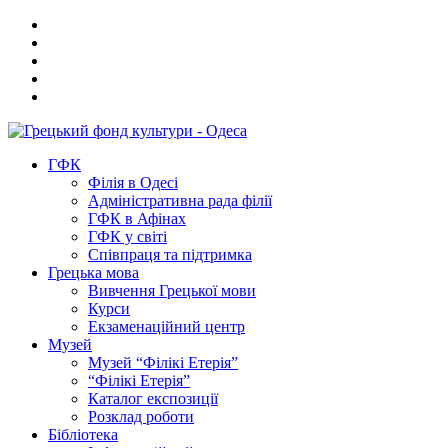
ГФК
Філія в Одесі
Адміністративна рада філії
ГФК в Афінах
ГФК у світі
Співпраця та підтримка
Грецька мова
Вивчення Грецької мови
Курси
Екзаменаційний центр
Музей
Музей “Філікі Етерія”
“Філікі Етерія”
Каталог експозиції
Розклад роботи
Бібліотека