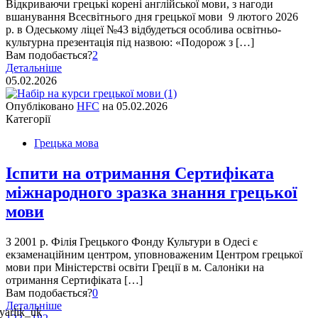
Відкриваючи грецькі корені англійської мови, з нагоди
вшанування Всесвітнього дня грецької мови 9 лютого 2026
р. в Одеському ліцеї №43 відбудеться особлива освітньо-
культурна презентація під назвою: «Подорож з […]
Вам подобається?
2
Детальніше
05.02.2026
Опубліковано
HFC
на
05.02.2026
Категорії
Грецька мова
Іспити на отримання Сертифіката
міжнародного зразка знання грецької
мови
З 2001 р. Філія Грецького Фонду Культури в Одесі є
екзаменаційним центром, уповноваженим Центром грецької
мови при Міністерстві освіти Греції в м. Салоніки на
отримання Сертифіката […]
Вам подобається?
0
Детальніше