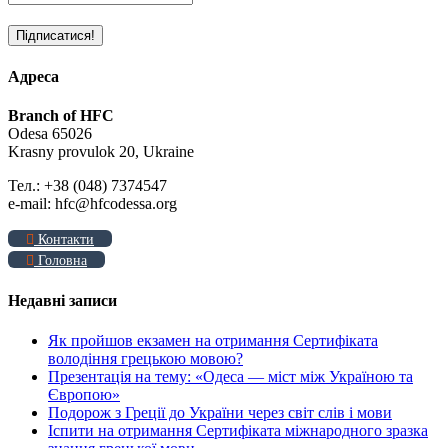
Адреса
Branch of HFC
Odesa 65026
Krasny provulok 20, Ukraine
Тел.: +38 (048) 7374547
e-mail: hfc@hfcodessa.org
Контакти
Головна
Недавні записи
Як пройшов екзамен на отримання Сертифіката
володіння грецькою мовою?
Презентація на тему: «Одеса — міст між Україною та
Європою»
Подорож з Греції до України через світ слів і мови
Іспити на отримання Сертифіката міжнародного зразка