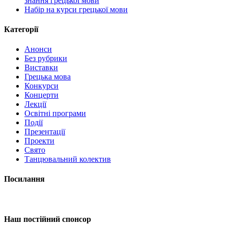
знання грецької мови
Набір на курси грецької мови
Категорії
Анонси
Без рубрики
Виставки
Грецька мова
Конкурси
Концерти
Лекції
Освітні програми
Події
Презентації
Проекти
Свято
Танцювальний колектив
Посилання
Наш постійний спонсор