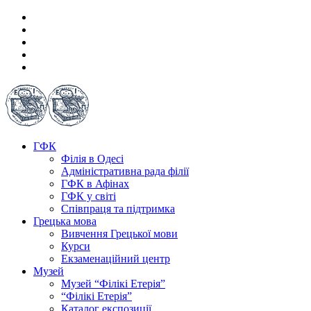
ГФК
Філія в Одесі
Адміністративна рада філії
ГФК в Афінах
ГФК у світі
Співпраця та підтримка
Грецька мова
Вивчення Грецької мови
Курси
Екзаменаційний центр
Музей
Музей “Філікі Етерія”
“Філікі Етерія”
Каталог експозиції