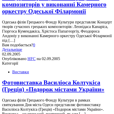
композиторів у виконанні Камерного
оркестру Одеської Філармонії
Одеська філія Грецького Фонду Культури представляє Концерт
творів сучасних грецьких композиторів: Леонідаса Канаріса,
Гіоргоса Кумендакіса, Хрістоса Папагеоргіу, Феодороса
Андоніу у виконанні Камерного оркестру Одеської Філармонії
під […]
Вам подобається?
0
Детальніше
02.09.2005
Опубліковано
HFC
на
02.09.2005
Категорії
Виставки
Фотовиставка Василіоса Колтукіса
(Греція) «Подорож містами України»
Одеська філія Грецького Фонду Культури в рамках
святкування Дня міста Одеси представляє фотовиставку
Василіоса Колтукіса (Греція) «Подорож містами України».
Виставка – це грецький, поетичний, як сам […]