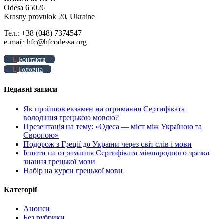
Odesa 65026
Krasny provulok 20, Ukraine
Тел.: +38 (048) 7374547
e-mail: hfc@hfcodessa.org
Контакти
Головна
Недавні записи
Як пройшов екзамен на отримання Сертифіката
володіння грецькою мовою?
Презентація на тему: «Одеса — міст між Україною та
Європою»
Подорож з Греції до України через світ слів і мови
Іспити на отримання Сертифіката міжнародного зразка
знання грецької мови
Набір на курси грецької мови
Категорії
Анонси
Без рубрики