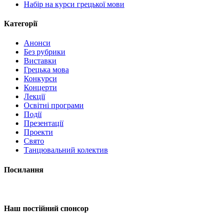
Набір на курси грецької мови
Категорії
Анонси
Без рубрики
Виставки
Грецька мова
Конкурси
Концерти
Лекції
Освітні програми
Події
Презентації
Проекти
Свято
Танцювальний колектив
Посилання
Наш постійний спонсор