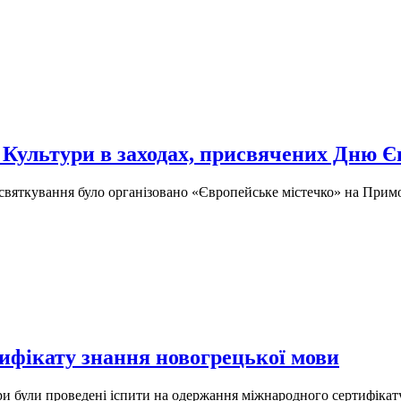
 Культури в заходах, присвячених Дню 
вяткування було організовано «Європейське містечко» на Примор
ифікату знання новогрецької мови
ури були проведені іспити на одержання міжнародного сертифікат