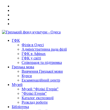
ГФК
Філія в Одесі
Адміністративна рада філії
ГФК в Афінах
ГФК у світі
Співпраця та підтримка
Грецька мова
Вивчення Грецької мови
Курси
Екзаменаційний центр
Музей
Музей “Філікі Етерія”
“Філікі Етерія”
Каталог експозиції
Розклад роботи
Бібліотека