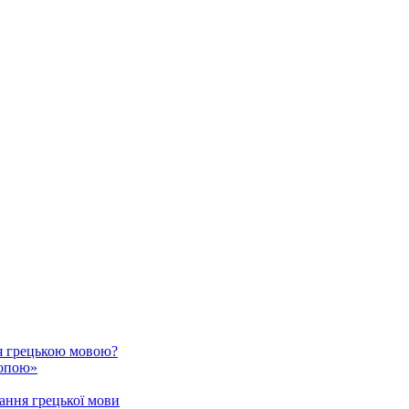
я грецькою мовою?
ропою»
ання грецької мови