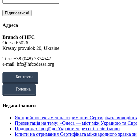
Адреса
Branch of HFC
Odesa 65026
Krasny provulok 20, Ukraine
Тел.: +38 (048) 7374547
e-mail: hfc@hfcodessa.org
Контакти
Головна
Недавні записи
Як пройшов екзамен на отримання Сертифіката володінн
Презентація на тему: «Одеса — міст між Україною та Єв
Подорож з Греції до України через світ слів і мови
Іспити на отримання Сертифіката міжнародного зразка зн