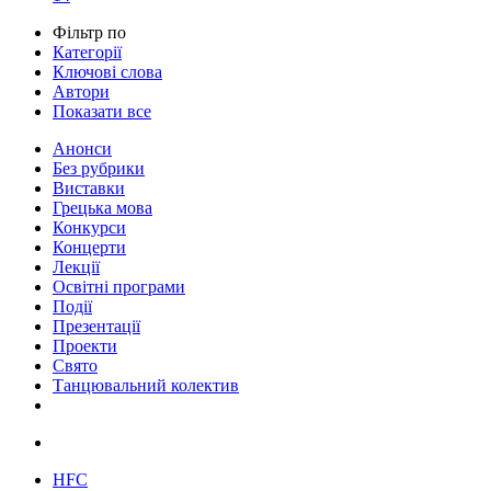
Фільтр по
Категорії
Ключові слова
Автори
Показати все
Анонси
Без рубрики
Виставки
Грецька мова
Конкурси
Концерти
Лекції
Освітні програми
Події
Презентації
Проекти
Свято
Танцювальний колектив
HFC