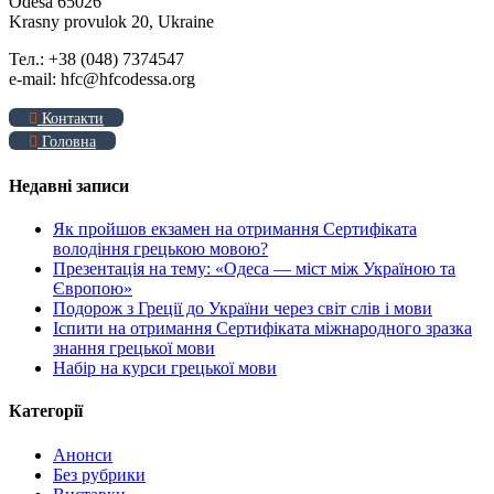
Odesa 65026
Krasny provulok 20, Ukraine
Тел.: +38 (048) 7374547
e-mail: hfc@hfcodessa.org
Контакти
Головна
Недавні записи
Як пройшов екзамен на отримання Сертифіката
володіння грецькою мовою?
Презентація на тему: «Одеса — міст між Україною та
Європою»
Подорож з Греції до України через світ слів і мови
Іспити на отримання Сертифіката міжнародного зразка
знання грецької мови
Набір на курси грецької мови
Категорії
Анонси
Без рубрики