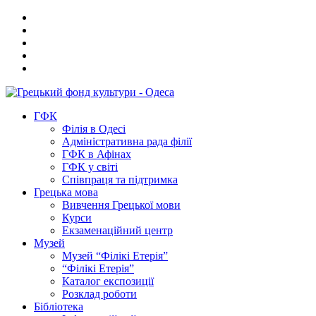
ГФК
Філія в Одесі
Адміністративна рада філії
ГФК в Афінах
ГФК у світі
Співпраця та підтримка
Грецька мова
Вивчення Грецької мови
Курси
Екзаменаційний центр
Музей
Музей “Філікі Етерія”
“Філікі Етерія”
Каталог експозиції
Розклад роботи
Бібліотека