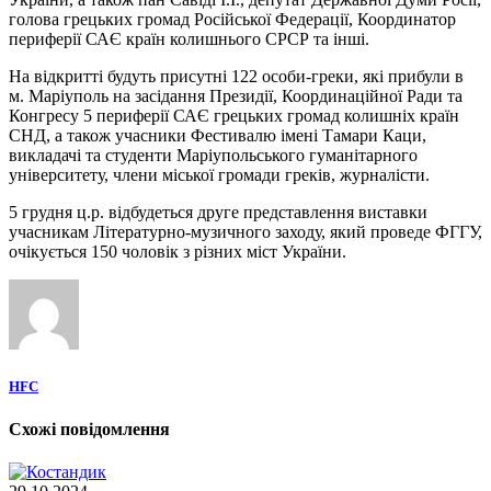
голова грецьких громад Російської Федерації, Координатор
периферії САЄ країн колишнього СРСР та інші.
На відкритті будуть присутні 122 особи-греки, які прибули в
м. Маріуполь на засідання Президії, Координаційної Ради та
Конгресу 5 периферії САЄ грецьких громад колишніх країн
СНД, а також учасники Фестивалю імені Тамари Каци,
викладачі та студенти Маріупольського гуманітарного
університету, члени міської громади греків, журналісти.
5 грудня ц.р. відбудеться друге представлення виставки
учасникам Літературно-музичного заходу, який проведе ФГГУ,
очікується 150 чоловік з різних міст України.
HFC
Схожі повідомлення