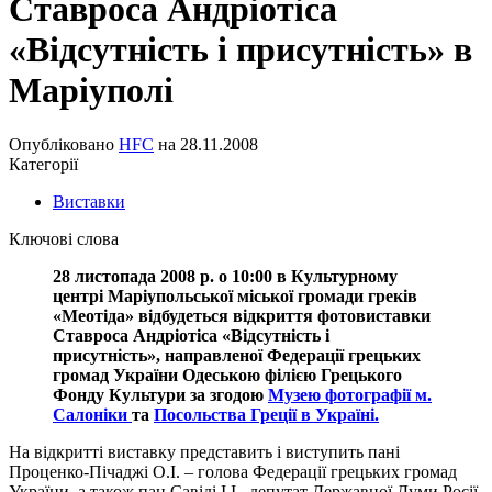
Ставроса Андріотіса
«Відсутність і присутність» в
Маріуполі
Опубліковано
HFC
на
28.11.2008
Категорії
Виставки
Ключові слова
28 листопада 2008 р. о 10:00 в Культурному
центрі Маріупольської міської громади греків
«Меотіда» відбудеться відкриття фотовиставки
Ставроса Андріотіса «Відсутність і
присутність», направленої Федерації грецьких
громад України Одеською філією Грецького
Фонду Культури за згодою
Музею фотографії м.
Салоніки
та
Посольства Греції в Україні
.
На відкритті виставку представить і виступить пані
Проценко-Пічаджі О.І. – голова Федерації грецьких громад
України, а також пан Савіді І.І., депутат Державної Думи Росії,