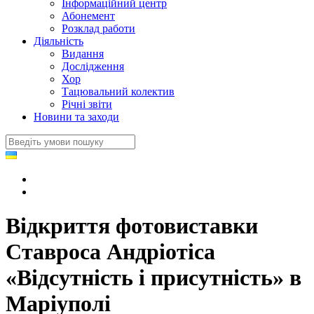
Інформаційний центр
Абонемент
Розклад работи
Діяльність
Видання
Дослідження
Хор
Тацювальний колектив
Річні звіти
Новини та заходи
Відкриття фотовиставки
Ставроса Андріотіса
«Відсутність і присутність» в
Маріуполі