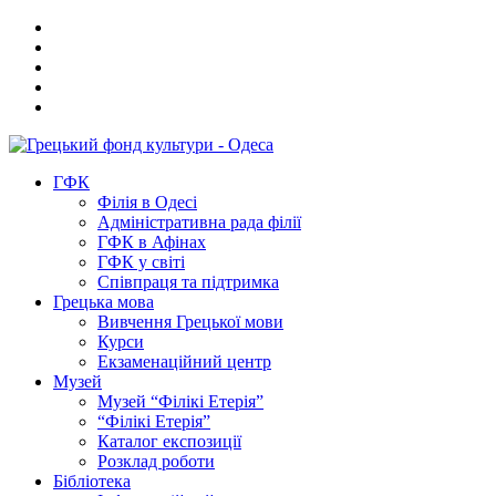
ГФК
Філія в Одесі
Адміністративна рада філії
ГФК в Афінах
ГФК у світі
Співпраця та підтримка
Грецька мова
Вивчення Грецької мови
Курси
Екзаменаційний центр
Музей
Музей “Філікі Етерія”
“Філікі Етерія”
Каталог експозиції
Розклад роботи
Бібліотека