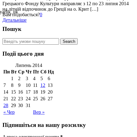
Грецького Фонду Культури направляє з 12 по 23 липня 2014
на літній відпочинок до Греції на о. Крит […]
Вам подобається?
0
Детальніше
Пошук
Події цього дня
Липень 2014
Пн
Вт
Ср
Чт
Пт
Сб
Нд
1
2
3
4
5
6
7
8
9
10
11
12
13
14
15
16
17
18
19
20
21
22
23
24
25
26
27
28
29
30
31
« Чер
Вер »
Підпишіться на нашу розсилку
Адреса електронної пошти
*