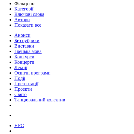
Фільтр по
Категорії
Ключові слова
Автори
Показати все
Анонси
Без рубрики
Виставки
Грецька мова
Конкурси
Концерти
Лекції
Освітні програми
Події
Презентації
Проекти
Свято
Танцювальний колектив
HFC