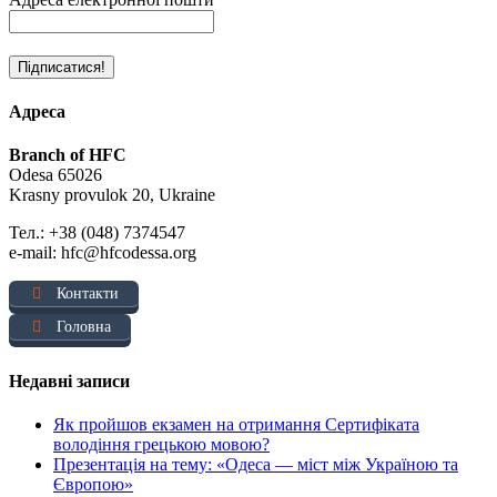
Адреса
Branch of HFC
Odesa 65026
Krasny provulok 20, Ukraine
Тел.: +38 (048) 7374547
e-mail: hfc@hfcodessa.org
Контакти
Головна
Недавні записи
Як пройшов екзамен на отримання Сертифіката
володіння грецькою мовою?
Презентація на тему: «Одеса — міст між Україною та
Європою»