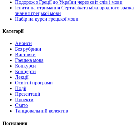
Подорож з Греції до України через світ слів і мови
Іспити на отримання Сертифіката міжнародного зразка
знання грецької мови
Набір на курси грецької мови
Категорії
Анонси
Без рубрики
Виставки
Грецька мова
Конкурси
Концерти
Лекції
Освітні програми
Події
Презентації
Проекти
Свято
Танцювальний колектив
Посилання