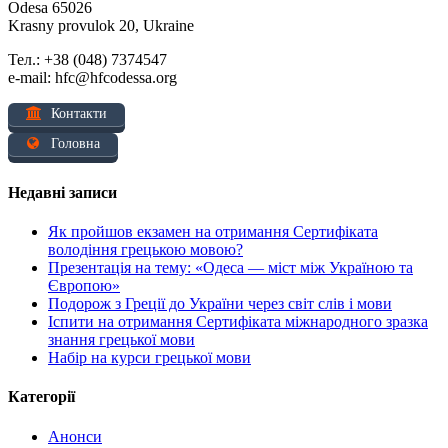
Odesa 65026
Krasny provulok 20, Ukraine
Тел.: +38 (048) 7374547
e-mail: hfc@hfcodessa.org
Контакти
Головна
Недавні записи
Як пройшов екзамен на отримання Сертифіката
володіння грецькою мовою?
Презентація на тему: «Одеса — міст між Україною та
Європою»
Подорож з Греції до України через світ слів і мови
Іспити на отримання Сертифіката міжнародного зразка
знання грецької мови
Набір на курси грецької мови
Категорії
Анонси