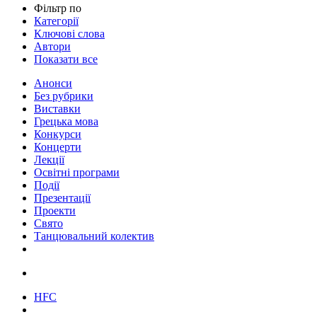
Фільтр по
Категорії
Ключові слова
Автори
Показати все
Анонси
Без рубрики
Виставки
Грецька мова
Конкурси
Концерти
Лекції
Освітні програми
Події
Презентації
Проекти
Свято
Танцювальний колектив
HFC