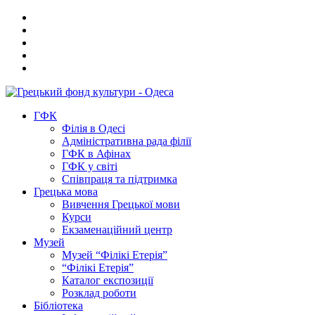
ГФК
Філія в Одесі
Адміністративна рада філії
ГФК в Афінах
ГФК у світі
Співпраця та підтримка
Грецька мова
Вивчення Грецької мови
Курси
Екзаменаційний центр
Музей
Музей “Філікі Етерія”
“Філікі Етерія”
Каталог експозиції
Розклад роботи
Бібліотека