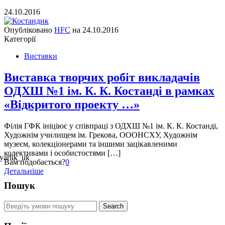
24.10.2016
Опубліковано
HFC
на
24.10.2016
Категорії
Виставки
Виставка творчих робіт викладачів
ОДХШ №1 ім. К. К. Костанді в рамках
«Відкритого проекту …»
Філія ГФК ініціює у співпраці з ОДХШ №1 ім. К. К. Костанді,
Художнім училищем ім. Грекова, ОООНСХУ, Художнім
музеєм, колекціонерами та іншими зацікавленими
колективами і особистостями […]
Вам подобається?
0
Детальніше
Пошук