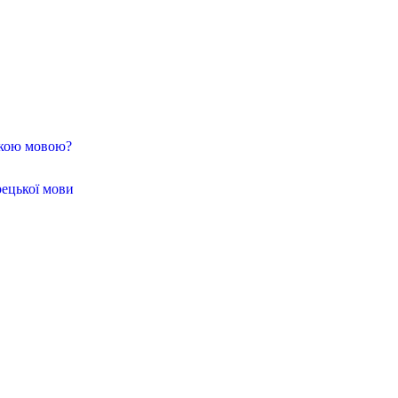
ькою мовою?
рецької мови