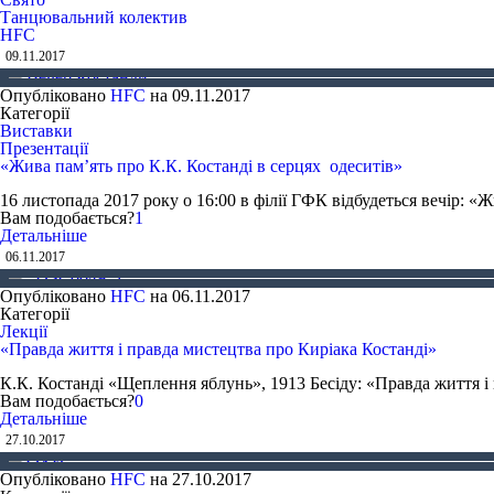
Танцювальний колектив
HFC
09.11.2017
Опубліковано
HFC
на
09.11.2017
Категорії
Виставки
Презентації
«Жива пам’ять про К.К. Костанді в серцях одеситів»
16 листопада 2017 року о 16:00 в філії ГФК відбудеться вечір: «
Вам подобається?
1
Детальніше
06.11.2017
Опубліковано
HFC
на
06.11.2017
Категорії
Лекції
«Правда життя і правда мистецтва про Киріака Костанді»
К.К. Костанді «Щеплення яблунь», 1913 Бесіду: «Правда життя і
Вам подобається?
0
Детальніше
27.10.2017
Опубліковано
HFC
на
27.10.2017