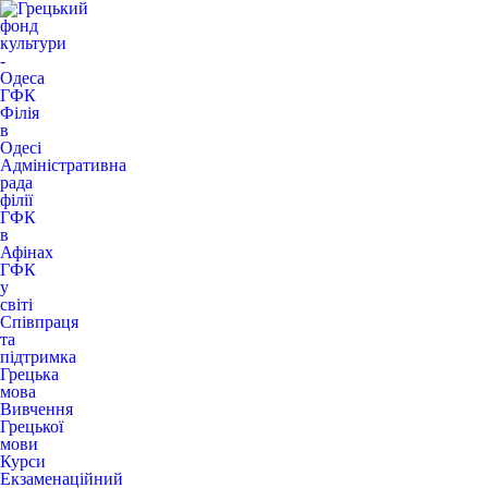
ГФК
Філія
в
Одесі
Адміністративна
рада
філії
ГФК
в
Афінах
ГФК
у
світі
Співпраця
та
підтримка
Грецька
мова
Вивчення
Грецької
мови
Курси
Екзаменаційний