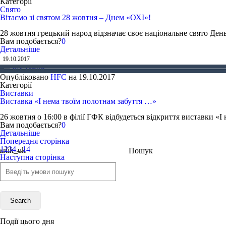
Категорії
Свято
Вітаємо зі святом 28 жовтня – Днем «ОХІ»!
28 жовтня грецький народ відзначає своє національне свято День 
Вам подобається?
0
Детальніше
19.10.2017
Опубліковано
HFC
на
19.10.2017
Категорії
Виставки
Виставка «І нема твоїм полотнам забуття …»
26 жовтня о 16:00 в філії ГФК відбудеться відкриття виставки «І
Вам подобається?
0
Детальніше
Попередня сторінка
1
2
3
4
...
14
Пошук
Наступна сторінка
Події цього дня