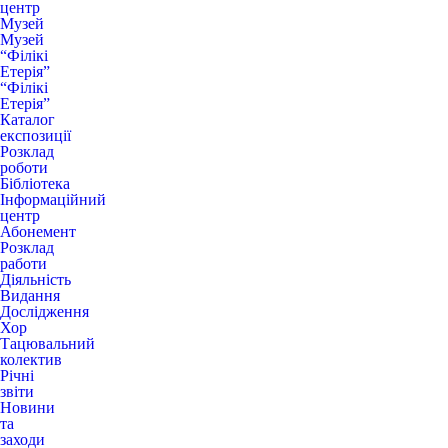
центр
Музей
Музей
“Філікі
Етерія”
“Філікі
Етерія”
Каталог
експозиції
Розклад
роботи
Бібліотека
Інформаційний
центр
Абонемент
Розклад
работи
Діяльність
Видання
Дослідження
Хор
Тацювальний
колектив
Річні
звіти
Новини
та
заходи