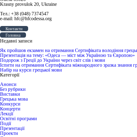
Krasny provulok 20, Ukraine
Тел.: +38 (048) 7374547
e-mail: hfc@hfcodessa.org
Контакти
Головна
Недавні записи
Як пройшов екзамен на отримання Сертифіката володіння грец
Презентація на тему: «Одеса — міст між Україною та Європою»
Подорож з Греції до України через світ слів і мови
Іспити на отримання Сертифіката міжнародного зразка знання г
Набір на курси грецької мови
Категорії
Анонси
Без рубрики
Виставки
Грецька мова
Конкурси
Концерти
Лекції
Освітні програми
Події
Презентації
Проекти