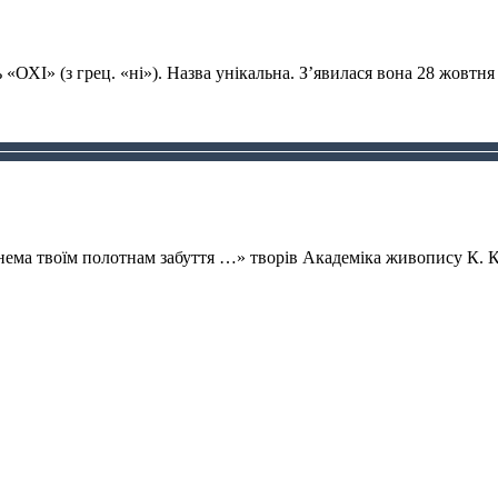
«ОХІ» (з грец. «ні»). Назва унікальна. З’явилася вона 28 жовтня 
 нема твоїм полотнам забуття …» творів Академіка живопису К. К.