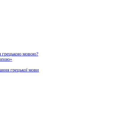
я грецькою мовою?
ропою»
ання грецької мови