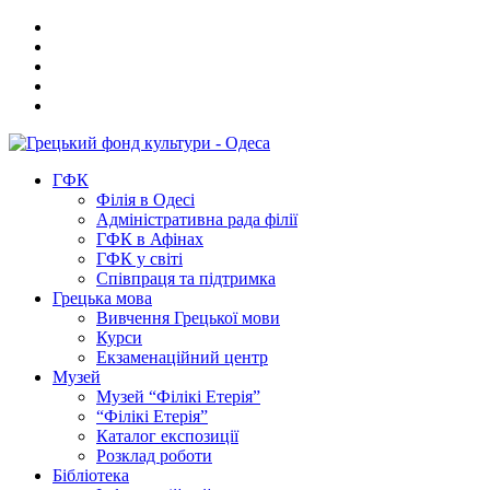
ГФК
Філія в Одесі
Адміністративна рада філії
ГФК в Афінах
ГФК у світі
Співпраця та підтримка
Грецька мова
Вивчення Грецької мови
Курси
Екзаменаційний центр
Музей
Музей “Філікі Етерія”
“Філікі Етерія”
Каталог експозиції
Розклад роботи
Бібліотека