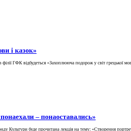
ви і казок»
в філії ГФК відбудеться «Захоплююча подорож у світ грецької мови
«понаехали – понаоставались»
Фонду Культури буде прочитана лекція на тему: «Створення портр