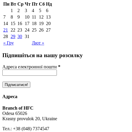
Пн
Вт
Ср
Чт
Пт
Сб
Нд
1
2
3
4
5
6
7
8
9
10
11
12
13
14
15
16
17
18
19
20
21
22
23
24
25
26
27
28
29
30
31
« Гру
Лют »
Підпишіться на нашу розсилку
Адреса електронної пошти
*
Адреса
Branch of HFC
Odesa 65026
Krasny provulok 20, Ukraine
Тел.: +38 (048) 7374547