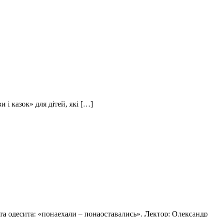
 і казок» для дітей, які […]
ета одесита: «понаехали – понаоставались». Лектор: Олександр