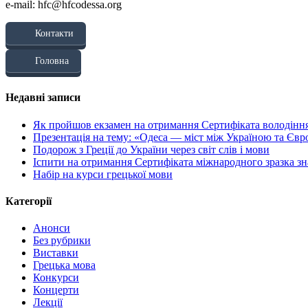
e-mail: hfc@hfcodessa.org
Контакти
Головна
Недавні записи
Як пройшов екзамен на отримання Сертифіката володінн
Презентація на тему: «Одеса — міст між Україною та Єв
Подорож з Греції до України через світ слів і мови
Іспити на отримання Сертифіката міжнародного зразка зн
Набір на курси грецької мови
Категорії
Анонси
Без рубрики
Виставки
Грецька мова
Конкурси
Концерти
Лекції