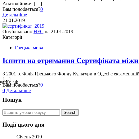
Анатолійович […]
Вам подобається?
0
Детальніше
21.01.2019
Опубліковано
HFC
на
21.01.2019
Категорії
Грецька мова
Іспити на отримання Сертифіката міжна
З 2001 р. Філія Грецького Фонду Культури в Одесі є екзаменац
[…]
Вам подобається?
0
0
Детальніше
Пошук
Події цього дня
Січень 2019