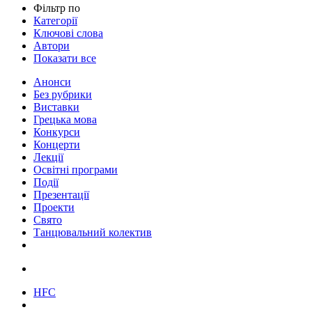
Фільтр по
Категорії
Ключові слова
Автори
Показати все
Анонси
Без рубрики
Виставки
Грецька мова
Конкурси
Концерти
Лекції
Освітні програми
Події
Презентації
Проекти
Свято
Танцювальний колектив
HFC