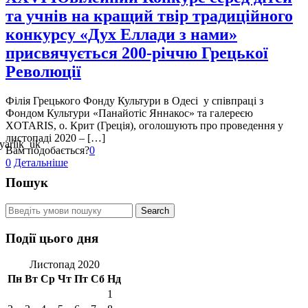
та учнів на кращий твір традиційного
конкурсу «Дух Еллади з нами»
присвячується 200-річчю Грецької
Революції
Філія Грецького Фонду Культури в Одесі у співпраці з
Фондом Культури «Панайотіс Яннакос» та галереєю
XOTARIS, о. Крит (Греція), оголошують про проведення у
листопаді 2020 – […]
Вам подобається?
0
0
Детальніше
Пошук
Події цього дня
Листопад 2020
Пн
Вт
Ср
Чт
Пт
Сб
Нд
1