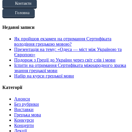
Контакти
Головна
Недавні записи
Як пройшов екзамен на отримання Сертифіката
володіння грецькою мовою?
Презентація на тему: «Одеса — міст між Україною та
Європою»
Подорож з Греції до України через світ слів і мови
Іспити на отримання Сертифіката міжнародного зразка
знання грецької мови
Набір на курси грецької мови
Категорії
Анонси
Без рубрики
Виставки
Грецька мова
Конкурси
Концерти
Лекції