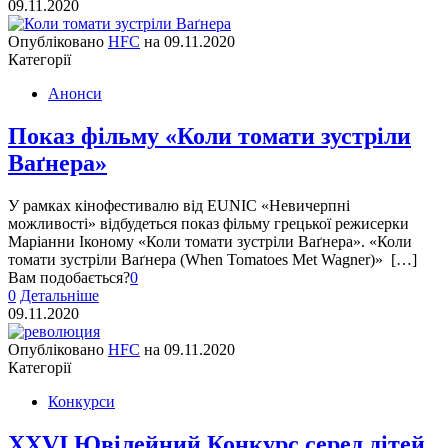
09.11.2020
Опубліковано
HFC
на
09.11.2020
Категорії
Анонси
Показ фільму «Коли томати зустріли
Ваґнера»
У рамках кінофестивалю від EUNIC «Невичерпні
можливості» відбудеться показ фільму грецької режисерки
Маріанни Іконому «Коли томати зустріли Ваґнера». «Коли
томати зустріли Ваґнера (When Tomatoes Met Wagner)» […]
Вам подобається?
0
0
Детальніше
09.11.2020
Опубліковано
HFC
на
09.11.2020
Категорії
Конкурси
XXVІ Ювілейний Конкурс серед дітей