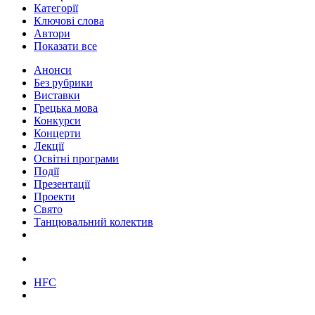
Категорії
Ключові слова
Автори
Показати все
Анонси
Без рубрики
Виставки
Грецька мова
Конкурси
Концерти
Лекції
Освітні програми
Події
Презентації
Проекти
Свято
Танцювальний колектив
HFC