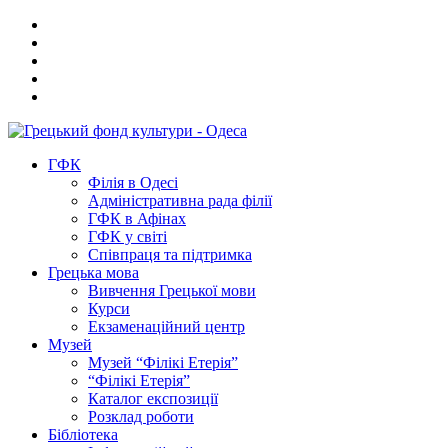
ГФК
Філія в Одесі
Адміністративна рада філії
ГФК в Афінах
ГФК у світі
Співпраця та підтримка
Грецька мова
Вивчення Грецької мови
Курси
Екзаменаційний центр
Музей
Музей “Філікі Етерія”
“Філікі Етерія”
Каталог експозиції
Розклад роботи
Бібліотека