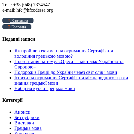
Тел.: +38 (048) 7374547
e-mail: hfc@hfcodessa.org
Контакти
Головна
Недавні записи
Як пройшов екзамен на отримання Сертифіката
володіння грецькою мовою?
Презентація на тему: «Одеса — міст між Україною та
Європою»
Подорож з Греції до України через світ слів і мови
Іспити на отримання Сертифіката міжнародного зразка
знання грецької мови
Набір на курси грецької мови
Категорії
Анонси
Без рубрики
Виставки
Грецька мова
Конкурси