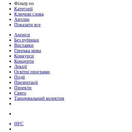
Фільтр по
Категорії
Ключові слова
Автори
Показати все
Анонси
Без рубрики
Виставки
Грецька мова
Конкурси
Концерти
Лекції
Освітні програми
Події
Презентації
Проекти
Свято
Танцювальний колектив
HFC