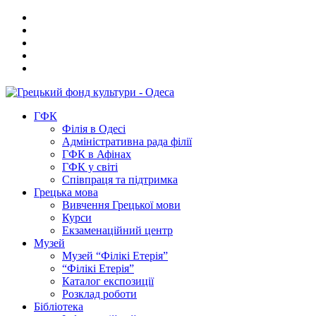
ГФК
Філія в Одесі
Адміністративна рада філії
ГФК в Афінах
ГФК у світі
Співпраця та підтримка
Грецька мова
Вивчення Грецької мови
Курси
Екзаменаційний центр
Музей
Музей “Філікі Етерія”
“Філікі Етерія”
Каталог експозиції
Розклад роботи
Бібліотека