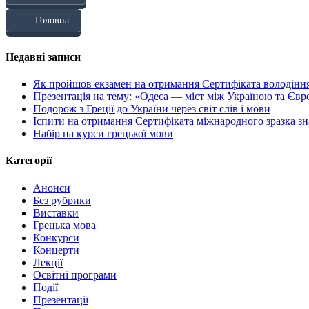
Головна
Недавні записи
Як пройшов екзамен на отримання Сертифіката володінн
Презентація на тему: «Одеса — міст між Україною та Єв
Подорож з Греції до України через світ слів і мови
Іспити на отримання Сертифіката міжнародного зразка зн
Набір на курси грецької мови
Категорії
Анонси
Без рубрики
Виставки
Грецька мова
Конкурси
Концерти
Лекції
Освітні програми
Події
Презентації