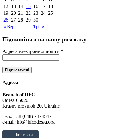
12
13
14
15
16
17
18
19
20
21
22
23
24
25
26
27
28
29
30
« Бер
Тра »
Підпишіться на нашу розсилку
Адреса електронної пошти
*
Адреса
Branch of HFC
Odesa 65026
Krasny provulok 20, Ukraine
Тел.: +38 (048) 7374547
e-mail: hfc@hfcodessa.org
Контакти