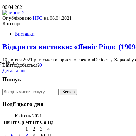
06.04.2021
Опубліковано
HFC
на
06.04.2021
Категорії
Виставки
Відкриття виставки: «Янніс Ріцос (1909
10 квітня 2021 р. міське товариство греків «Геліос» у Харкові
Вам подобається?
0
Детальніше
Пошук
Події цього дня
Квітень 2021
Пн
Вт
Ср
Чт
Пт
Сб
Нд
1
2
3
4
5
6
7
8
9
10
11