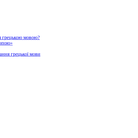
я грецькою мовою?
ропою»
ання грецької мови