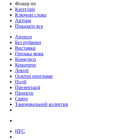
Фільтр по
Категорії
Ключові слова
Автори
Показати все
Анонси
Без рубрики
Виставки
Грецька мова
Конкурси
Концерти
Лекції
Освітні програми
Події
Презентації
Проекти
Свято
Танцювальний колектив
HFC