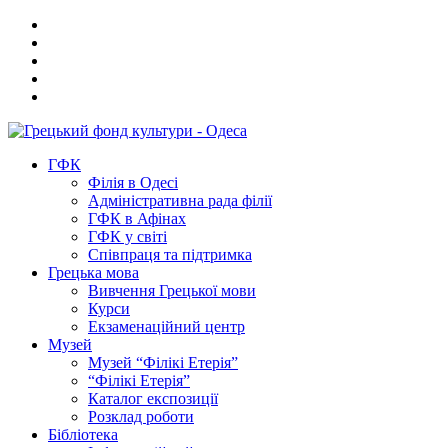
ГФК
Філія в Одесі
Адміністративна рада філії
ГФК в Афінах
ГФК у світі
Співпраця та підтримка
Грецька мова
Вивчення Грецької мови
Курси
Екзаменаційний центр
Музей
Музей “Філікі Етерія”
“Філікі Етерія”
Каталог експозиції
Розклад роботи
Бібліотека