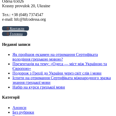
Odesa 65026
Krasny provulok 20, Ukraine
Тел.: +38 (048) 7374547
e-mail: hfc@hfcodessa.org
Контакти
Головна
Недавні записи
Як пройшов екзамен на отримання Сертифіката
володіння грецькою мовою?
Презентація на тему: «Одеса — міст між Україною та
Європою»
Подорож з Греції до України через світ слів і мови
Іспити на отримання Сертифіката міжнародного зразка
знання грецької мови
Набір на курси грецької мови
Категорії
Анонси
Без рубрики