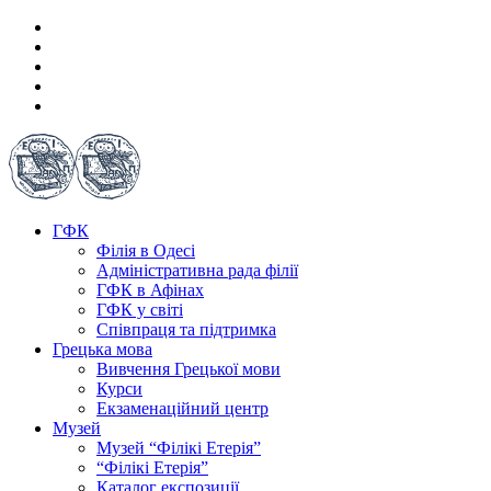
ГФК
Філія в Одесі
Адміністративна рада філії
ГФК в Афінах
ГФК у світі
Співпраця та підтримка
Грецька мова
Вивчення Грецької мови
Курси
Екзаменаційний центр
Музей
Музей “Філікі Етерія”
“Філікі Етерія”
Каталог експозиції