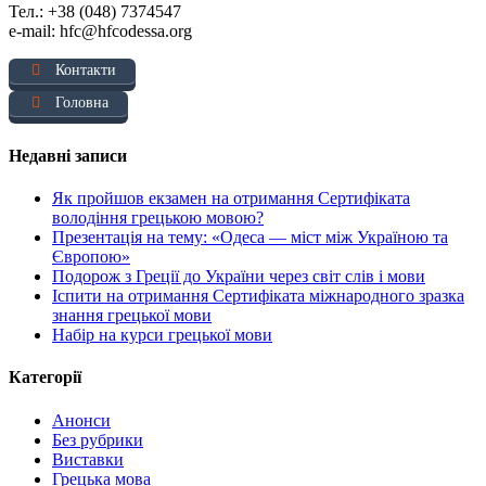
Тел.: +38 (048) 7374547
e-mail: hfc@hfcodessa.org
Контакти
Головна
Недавні записи
Як пройшов екзамен на отримання Сертифіката
володіння грецькою мовою?
Презентація на тему: «Одеса — міст між Україною та
Європою»
Подорож з Греції до України через світ слів і мови
Іспити на отримання Сертифіката міжнародного зразка
знання грецької мови
Набір на курси грецької мови
Категорії
Анонси
Без рубрики
Виставки
Грецька мова