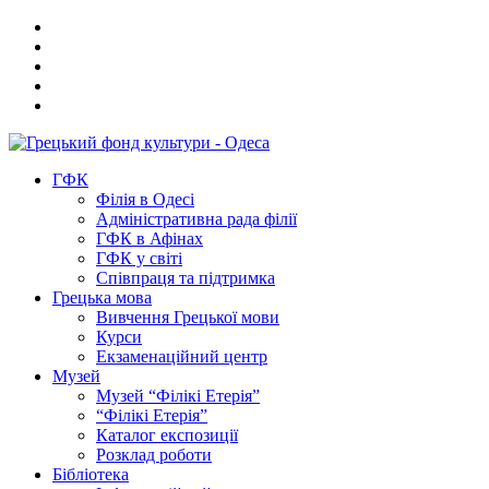
ГФК
Філія в Одесі
Адміністративна рада філії
ГФК в Афінах
ГФК у світі
Співпраця та підтримка
Грецька мова
Вивчення Грецької мови
Курси
Екзаменаційний центр
Музей
Музей “Філікі Етерія”
“Філікі Етерія”
Каталог експозиції
Розклад роботи
Бібліотека