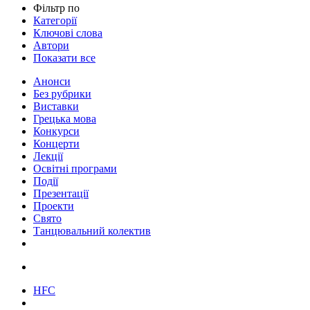
Фільтр по
Категорії
Ключові слова
Автори
Показати все
Анонси
Без рубрики
Виставки
Грецька мова
Конкурси
Концерти
Лекції
Освітні програми
Події
Презентації
Проекти
Свято
Танцювальний колектив
HFC