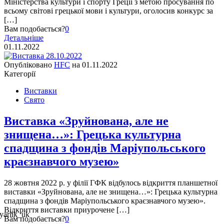
Міністерства культури і спорту Греції з метою просування по
всьому світові грецької мови і культури, оголосив конкурс за
[…]
Вам подобається?
0
Детальніше
01.11.2022
Опубліковано
HFC
на
01.11.2022
Категорії
Виставки
Свято
Виставка «Зруйнована, але не
знищена…»: Грецька культурна
спадщина з фондів Маріупольського
краєзнавчого музею»
28 жовтня 2022 р. у філії ГФК відбулось відкриття планшетної
виставки «Зруйнована, але не знищена…»: Грецька культурна
спадщина з фондів Маріупольського краєзнавчого музею».
Відкриття виставки приурочене […]
Вам подобається?
0