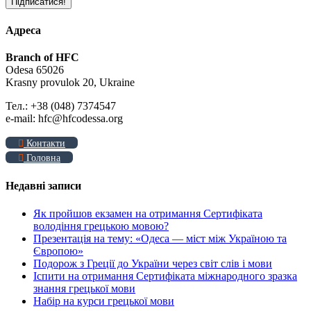
Адреса
Branch of HFC
Odesa 65026
Krasny provulok 20, Ukraine
Тел.: +38 (048) 7374547
e-mail: hfc@hfcodessa.org
Контакти
Головна
Недавні записи
Як пройшов екзамен на отримання Сертифіката
володіння грецькою мовою?
Презентація на тему: «Одеса — міст між Україною та
Європою»
Подорож з Греції до України через світ слів і мови
Іспити на отримання Сертифіката міжнародного зразка
знання грецької мови
Набір на курси грецької мови