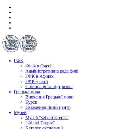
ГФК
Філія в Одесі
Адміністративна рада філії
ГФК в Афінах
ГФК у світі
Співпраця та підтримка
Грецька мова
Вивчення Грецької мови
Курси
Екзаменаційний центр
Музей
Музей “Філікі Етерія”
“Філікі Етерія”
Каталог експозиції