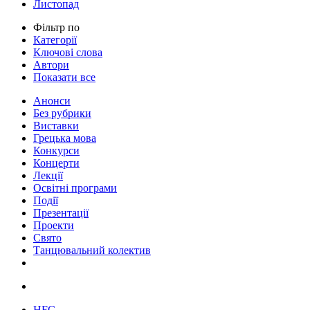
Листопад
Фільтр по
Категорії
Ключові слова
Автори
Показати все
Анонси
Без рубрики
Виставки
Грецька мова
Конкурси
Концерти
Лекції
Освітні програми
Події
Презентації
Проекти
Свято
Танцювальний колектив
HFC