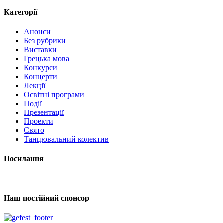
Категорії
Анонси
Без рубрики
Виставки
Грецька мова
Конкурси
Концерти
Лекції
Освітні програми
Події
Презентації
Проекти
Свято
Танцювальний колектив
Посилання
Наш постійний спонсор