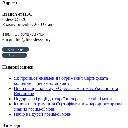
Адреса
Branch of HFC
Odesa 65026
Krasny provulok 20, Ukraine
Тел.: +38 (048) 7374547
e-mail: hfc@hfcodessa.org
Контакти
Головна
Недавні записи
Як пройшов екзамен на отримання Сертифіката
володіння грецькою мовою?
Презентація на тему: «Одеса — міст між Україною та
Європою»
Подорож з Греції до України через світ слів і мови
Іспити на отримання Сертифіката міжнародного зразка
знання грецької мови
Набір на курси грецької мови
Категорії