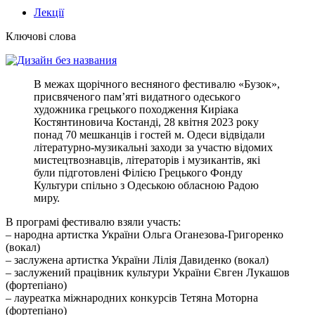
Лекції
Ключові слова
В межах щорічного весняного фестивалю «Бузок»,
присвяченого пам’яті видатного одеського
художника грецького походження Киріака
Костянтиновича Костанді, 28 квітня 2023 року
понад 70 мешканців і гостей м. Одеси відвідали
літературно-музикальні заходи за участю відомих
мистецтвознавців, літераторів і музикантів, які
були підготовлені Філією Грецького Фонду
Культури спільно з Одеською обласною Радою
миру.
В програмі фестивалю взяли участь:
– народна артистка України Ольга Оганезова-Григоренко
(вокал)
– заслужена артистка України Лілія Давиденко (вокал)
– заслужений працівник культури України Євген Лукашов
(фортепіано)
– лауреатка міжнародних конкурсів Тетяна Моторна
(фортепіано)