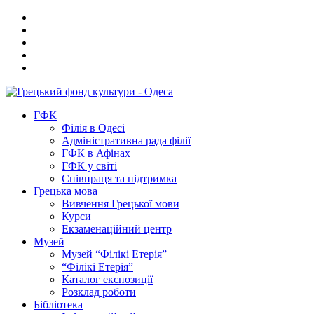
ГФК
Філія в Одесі
Адміністративна рада філії
ГФК в Афінах
ГФК у світі
Співпраця та підтримка
Грецька мова
Вивчення Грецької мови
Курси
Екзаменаційний центр
Музей
Музей “Філікі Етерія”
“Філікі Етерія”
Каталог експозиції
Розклад роботи
Бібліотека