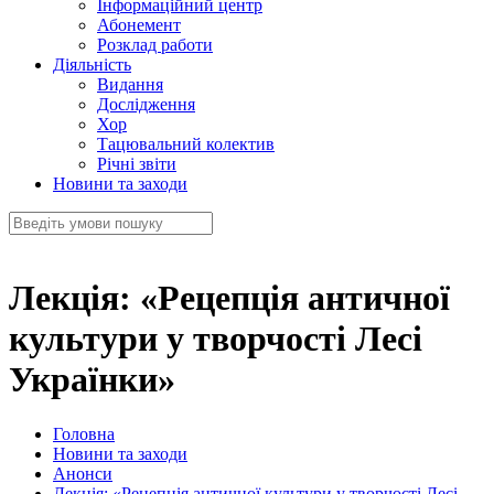
Інформаційний центр
Абонемент
Розклад работи
Діяльність
Видання
Дослідження
Хор
Тацювальний колектив
Річні звіти
Новини та заходи
Лекція: «Рецепція античної
культури у творчості Лесі
Українки»
Головна
Новини та заходи
Анонси
Лекція: «Рецепція античної культури у творчості Лесі