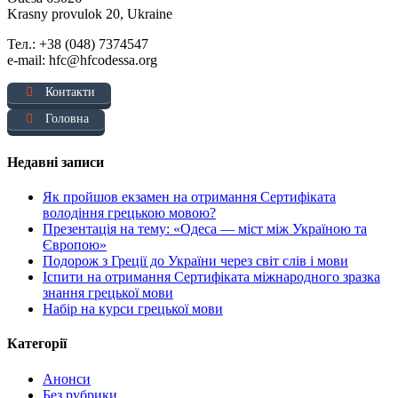
Krasny provulok 20, Ukraine
Тел.: +38 (048) 7374547
e-mail: hfc@hfcodessa.org
Контакти
Головна
Недавні записи
Як пройшов екзамен на отримання Сертифіката
володіння грецькою мовою?
Презентація на тему: «Одеса — міст між Україною та
Європою»
Подорож з Греції до України через світ слів і мови
Іспити на отримання Сертифіката міжнародного зразка
знання грецької мови
Набір на курси грецької мови
Категорії
Анонси
Без рубрики