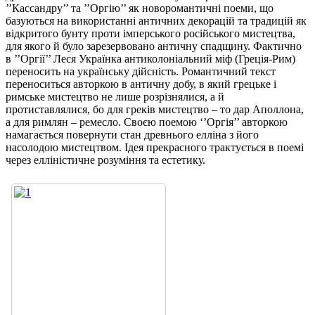
’’Кассандру’’ та ’’Оргію’’ як новоромантичні поеми, що
базуються на використанні античних декорацій та традицій як
відкритого бунту проти імперського російського мистецтва,
для якого й було зарезервовано античну спадщину. Фактично
в ’’Оргії’’ Леся Українка антиколоніальний міф (Греція-Рим)
переносить на українську дійсність. Романтичний текст
переноситься авторкою в античну добу, в який грецьке і
римське мистецтво не лише розрізнялися, а й
протиставлялися, бо для греків мистецтво – то дар Аполлона,
а для римлян – ремесло. Своєю поемою ‘’Оргія’’ авторкою
намагається повернути стан древнього елліна з його
насолодою мистецтвом. Ідея прекрасного трактується в поемі
через елліністичне розуміння та естетику.