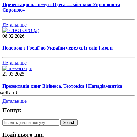
Презентація на тему: «Одеса — міст між Україною та
Європою»
Детальніше
08.02.2026
Подорож з Греції до України через світ слів і мови
Детальніше
21.03.2025
Презентація книг Візіїноса, Теотокіса і Пападіамантіса
Детальніше
Пошук
Події цього дня