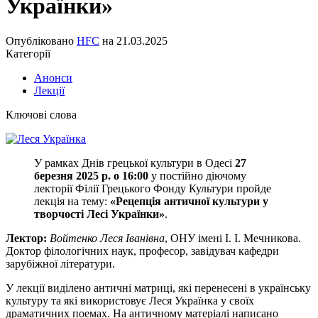
Українки»
Опубліковано
HFC
на
21.03.2025
Категорії
Анонси
Лекції
Ключові слова
У рамках Днів грецької культури в Одесі
27
березня 2025 р. о 16:00
у постійно діючому
лекторії Філії Грецького Фонду Культури пройде
лекція на тему:
«Рецепція античної культури у
творчості Лесі Українки»
.
Лектор:
Войтенко Леся Іванівна
, ОНУ імені І. І. Мечникова.
Доктор філологічних наук, професор, завідувач кафедри
зарубіжної літератури.
У лекції виділено античні матриці, які перенесені в українську
культуру та які використовує Леся Українка у своїх
драматичних поемах. На античному матеріалі написано