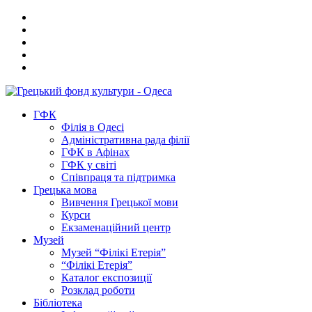
ГФК
Філія в Одесі
Адміністративна рада філії
ГФК в Афінах
ГФК у світі
Співпраця та підтримка
Грецька мова
Вивчення Грецької мови
Курси
Екзаменаційний центр
Музей
Музей “Філікі Етерія”
“Філікі Етерія”
Каталог експозиції
Розклад роботи
Бібліотека