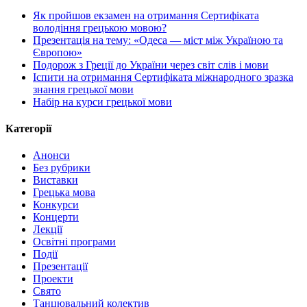
Як пройшов екзамен на отримання Сертифіката
володіння грецькою мовою?
Презентація на тему: «Одеса — міст між Україною та
Європою»
Подорож з Греції до України через світ слів і мови
Іспити на отримання Сертифіката міжнародного зразка
знання грецької мови
Набір на курси грецької мови
Категорії
Анонси
Без рубрики
Виставки
Грецька мова
Конкурси
Концерти
Лекції
Освітні програми
Події
Презентації
Проекти
Свято
Танцювальний колектив