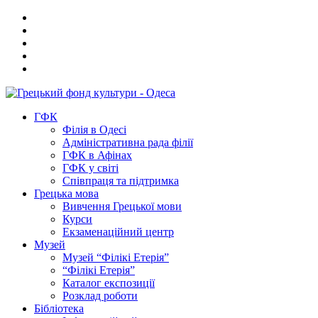
ГФК
Філія в Одесі
Адміністративна рада філії
ГФК в Афінах
ГФК у світі
Співпраця та підтримка
Грецька мова
Вивчення Грецької мови
Курси
Екзаменаційний центр
Музей
Музей “Філікі Етерія”
“Філікі Етерія”
Каталог експозиції
Розклад роботи
Бібліотека