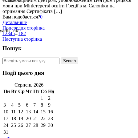
екзаменаційним центром, уповноваженим Центром грецької
мови при Міністерстві освіти Греції в м. Салоніки на
отримання Сертифіката […]
Вам подобається?
0
Детальніше
Попередня сторінка
1
2
3
4
5
...
182
Наступна сторінка
Пошук
Події цього дня
Серпень 2026
Пн
Вт
Ср
Чт
Пт
Сб
Нд
1
2
3
4
5
6
7
8
9
10
11
12
13
14
15
16
17
18
19
20
21
22
23
24
25
26
27
28
29
30
31