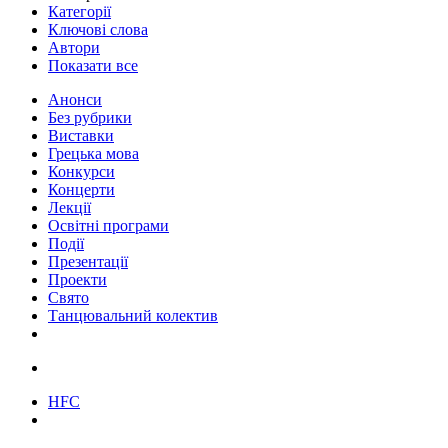
Категорії
Ключові слова
Автори
Показати все
Анонси
Без рубрики
Виставки
Грецька мова
Конкурси
Концерти
Лекції
Освітні програми
Події
Презентації
Проекти
Свято
Танцювальний колектив
HFC