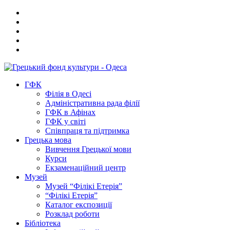
ГФК
Філія в Одесі
Адміністративна рада філії
ГФК в Афінах
ГФК у світі
Співпраця та підтримка
Грецька мова
Вивчення Грецької мови
Курси
Екзаменаційний центр
Музей
Музей “Філікі Етерія”
“Філікі Етерія”
Каталог експозиції
Розклад роботи
Бібліотека