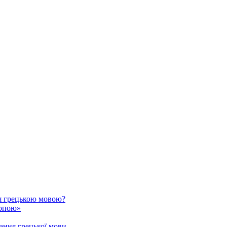
я грецькою мовою?
ропою»
ання грецької мови