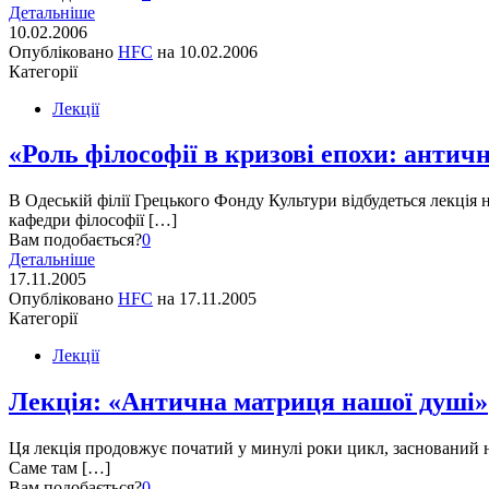
Детальніше
10.02.2006
Опубліковано
HFC
на
10.02.2006
Категорії
Лекції
«Роль філософії в кризові епохи: антич
В Одеській філії Грецького Фонду Культури відбудеться лекція 
кафедри філософії […]
Вам подобається?
0
Детальніше
17.11.2005
Опубліковано
HFC
на
17.11.2005
Категорії
Лекції
Лекція: «Антична матриця нашої душі»
Ця лекція продовжує початий у минулі роки цикл, заснований н
Саме там […]
Вам подобається?
0