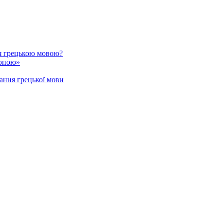
я грецькою мовою?
ропою»
ання грецької мови