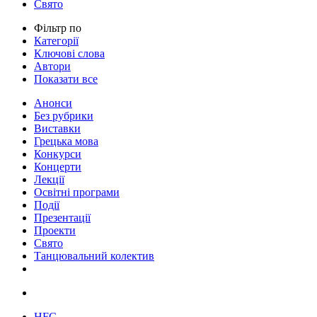
Свято
Фільтр по
Категорії
Ключові слова
Автори
Показати все
Анонси
Без рубрики
Виставки
Грецька мова
Конкурси
Концерти
Лекції
Освітні програми
Події
Презентації
Проекти
Свято
Танцювальний колектив
HFC