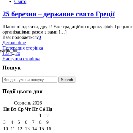
Свято
25 березня – державне свято Греції
Шановні одесити, друзі! Уже традиційно щороку філія Грецько
організаціями разом з вами […]
Вам подобається?
0
Детальніше
Попередня сторінка
1
2
3
4
...
20
Наступна сторінка
Пошук
Події цього дня
Серпень 2026
Пн
Вт
Ср
Чт
Пт
Сб
Нд
1
2
3
4
5
6
7
8
9
10
11
12
13
14
15
16