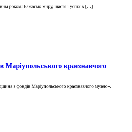
вим роком! Бажаємо миру, щастя і успіхів […]
ів Маріупольського краєзнавчого
адщина з фондів Маріупольського краєзнавчого музею».