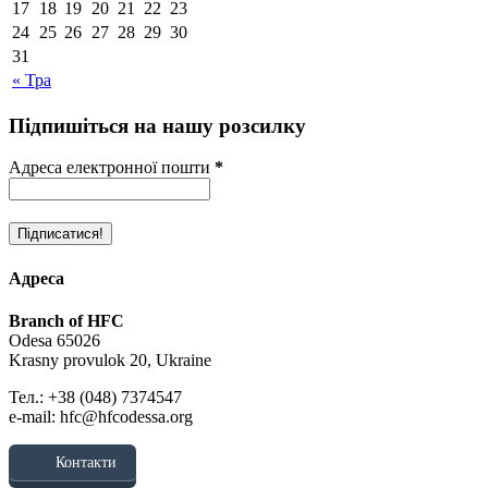
17
18
19
20
21
22
23
24
25
26
27
28
29
30
31
« Тра
Підпишіться на нашу розсилку
Адреса електронної пошти
*
Адреса
Branch of HFC
Odesa 65026
Krasny provulok 20, Ukraine
Тел.: +38 (048) 7374547
e-mail: hfc@hfcodessa.org
Контакти