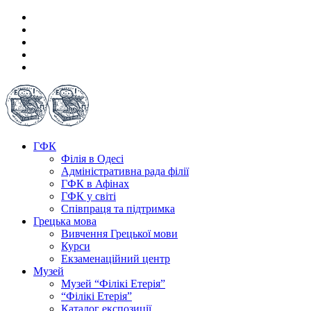
ГФК
Філія в Одесі
Адміністративна рада філії
ГФК в Афінах
ГФК у світі
Співпраця та підтримка
Грецька мова
Вивчення Грецької мови
Курси
Екзаменаційний центр
Музей
Музей “Філікі Етерія”
“Філікі Етерія”
Каталог експозиції