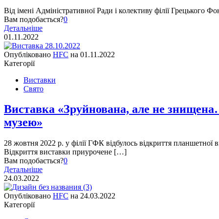
Від імені Адміністративної Ради і колективу філії Грецького Ф
Вам подобається?
0
Детальніше
01.11.2022
Опубліковано
HFC
на
01.11.2022
Категорії
Виставки
Свято
Виставка «Зруйнована, але не знищена
музею»
28 жовтня 2022 р. у філії ГФК відбулось відкриття планшетної
Відкриття виставки приурочене […]
Вам подобається?
0
Детальніше
24.03.2022
Опубліковано
HFC
на
24.03.2022
Категорії