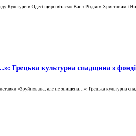
онду Культури в Одесі щиро вітаємо Вас з Різдвом Христовим і Но
…»: Грецька культурна спадщина з фонд
 виставки «Зруйнована, але не знищена…»: Грецька культурна сп