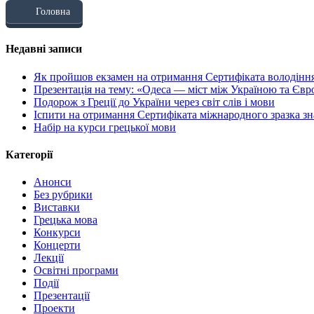
Головна
Недавні записи
Як пройшов екзамен на отримання Сертифіката володінн
Презентація на тему: «Одеса — міст між Україною та Єв
Подорож з Греції до України через світ слів і мови
Іспити на отримання Сертифіката міжнародного зразка зн
Набір на курси грецької мови
Категорії
Анонси
Без рубрики
Виставки
Грецька мова
Конкурси
Концерти
Лекції
Освітні програми
Події
Презентації
Проекти