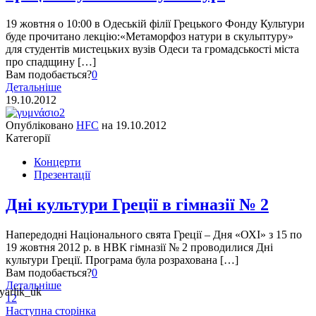
19 жовтня о 10:00 в Одеській філії Грецького Фонду Культури
буде прочитано лекцію:«Метаморфоз натури в скульптуру»
для студентів мистецьких вузів Одеси та громадськості міста
про спадщину […]
Вам подобається?
0
Детальніше
19.10.2012
Опубліковано
HFC
на
19.10.2012
Категорії
Концерти
Презентації
Дні культури Греції в гімназії № 2
Напередодні Національного свята Греції – Дня «ОХІ» з 15 по
19 жовтня 2012 р. в НВК гімназії № 2 проводилися Дні
культури Греції. Програма була розрахована […]
Вам подобається?
0
Детальніше
1
2
Наступна сторінка