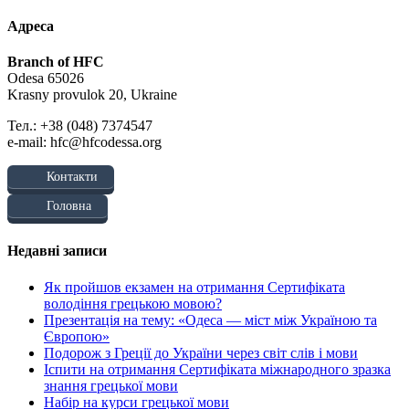
Адреса
Branch of HFC
Odesa 65026
Krasny provulok 20, Ukraine
Тел.: +38 (048) 7374547
e-mail: hfc@hfcodessa.org
Контакти
Головна
Недавні записи
Як пройшов екзамен на отримання Сертифіката
володіння грецькою мовою?
Презентація на тему: «Одеса — міст між Україною та
Європою»
Подорож з Греції до України через світ слів і мови
Іспити на отримання Сертифіката міжнародного зразка
знання грецької мови
Набір на курси грецької мови