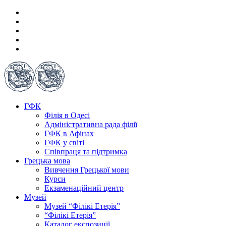
ГФК
Філія в Одесі
Адміністративна рада філії
ГФК в Афінах
ГФК у світі
Співпраця та підтримка
Грецька мова
Вивчення Грецької мови
Курси
Екзаменаційний центр
Музей
Музей “Філікі Етерія”
“Філікі Етерія”
Каталог експозиції