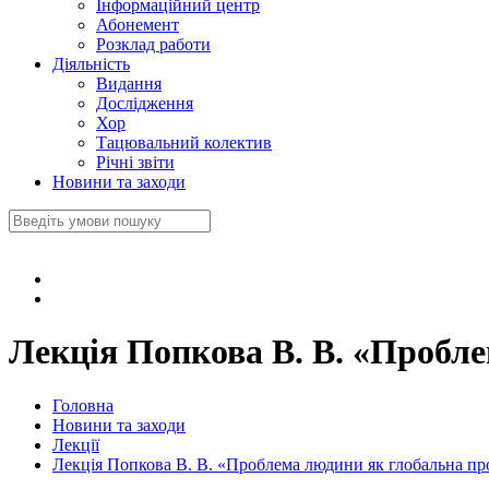
Інформаційний центр
Абонемент
Розклад работи
Діяльність
Видання
Дослідження
Хор
Тацювальний колектив
Річні звіти
Новини та заходи
Лекція Попкова В. В. «Пробл
Головна
Новини та заходи
Лекції
Лекція Попкова В. В. «Проблема людини як глобальна пр