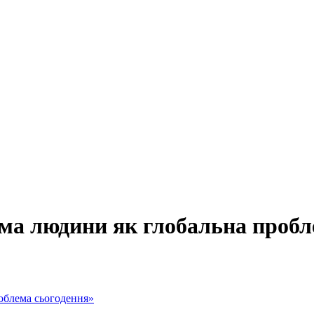
ема людини як глобальна пробл
облема сьогодення»