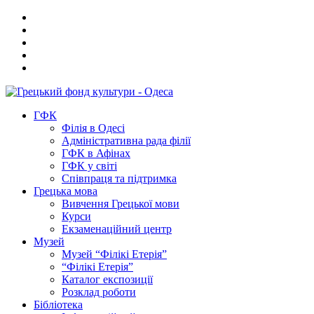
ГФК
Філія в Одесі
Адміністративна рада філії
ГФК в Афінах
ГФК у світі
Співпраця та підтримка
Грецька мова
Вивчення Грецької мови
Курси
Екзаменаційний центр
Музей
Музей “Філікі Етерія”
“Філікі Етерія”
Каталог експозиції
Розклад роботи
Бібліотека