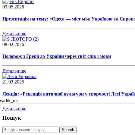
09.05.2026
Презентація на тему: «Одеса — міст між Україною та Європ
Детальніше
08.02.2026
Подорож з Греції до України через світ слів і мови
Детальніше
21.03.2025
Лекція: «Рецепція античної культури у творчості Лесі Украї
Детальніше
Пошук