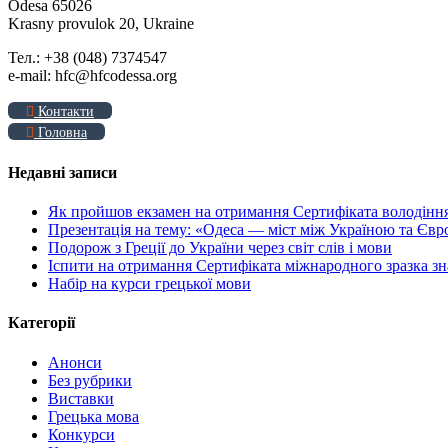
Odesa 65026
Krasny provulok 20, Ukraine
Тел.: +38 (048) 7374547
e-mail: hfc@hfcodessa.org
Контакти
Головна
Недавні записи
Як пройшов екзамен на отримання Сертифіката володінн
Презентація на тему: «Одеса — міст між Україною та Єв
Подорож з Греції до України через світ слів і мови
Іспити на отримання Сертифіката міжнародного зразка зн
Набір на курси грецької мови
Категорії
Анонси
Без рубрики
Виставки
Грецька мова
Конкурси