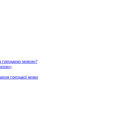
я грецькою мовою?
ропою»
ання грецької мови