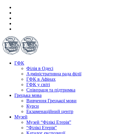
ГФК
Філія в Одесі
Адміністративна рада філії
ГФК в Афінах
ГФК у світі
Співпраця та підтримка
Грецька мова
Вивчення Грецької мови
Курси
Екзаменаційний центр
Музей
Музей “Філікі Етерія”
“Філікі Етерія”
Каталог експозиції