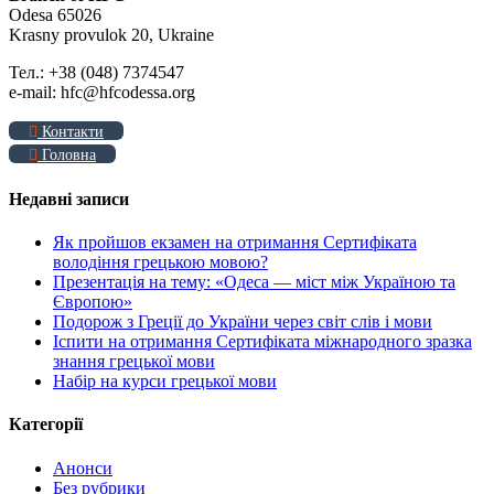
Odesa 65026
Krasny provulok 20, Ukraine
Тел.: +38 (048) 7374547
e-mail: hfc@hfcodessa.org
Контакти
Головна
Недавні записи
Як пройшов екзамен на отримання Сертифіката
володіння грецькою мовою?
Презентація на тему: «Одеса — міст між Україною та
Європою»
Подорож з Греції до України через світ слів і мови
Іспити на отримання Сертифіката міжнародного зразка
знання грецької мови
Набір на курси грецької мови
Категорії
Анонси
Без рубрики