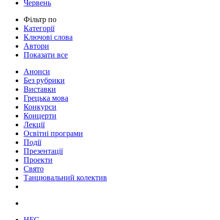
Червень
Фільтр по
Категорії
Ключові слова
Автори
Показати все
Анонси
Без рубрики
Виставки
Грецька мова
Конкурси
Концерти
Лекції
Освітні програми
Події
Презентації
Проекти
Свято
Танцювальний колектив
HFC