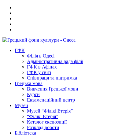
ГФК
Філія в Одесі
Адміністративна рада філії
ГФК в Афінах
ГФК у світі
Співпраця та підтримка
Грецька мова
Вивчення Грецької мови
Курси
Екзаменаційний центр
Музей
Музей “Філікі Етерія”
“Філікі Етерія”
Каталог експозиції
Розклад роботи
Бібліотека