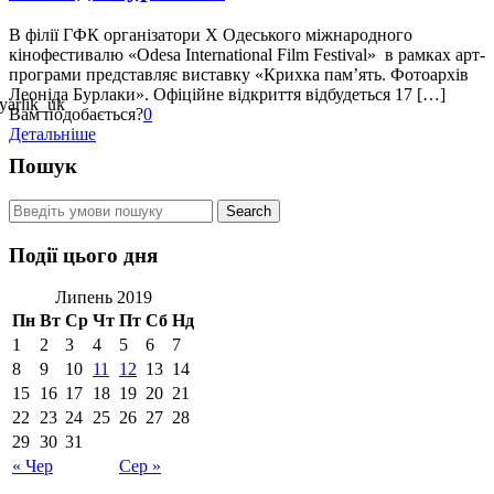
В філії ГФК організатори Х Одеського міжнародного
кінофестивалю «Odesa International Film Festival» в рамках арт-
програми представляє виставку «Крихка пам’ять. Фотоархів
Леоніда Бурлаки». Офіційне відкриття відбудеться 17 […]
Вам подобається?
0
Детальніше
Пошук
Події цього дня
Липень 2019
Пн
Вт
Ср
Чт
Пт
Сб
Нд
1
2
3
4
5
6
7
8
9
10
11
12
13
14
15
16
17
18
19
20
21
22
23
24
25
26
27
28
29
30
31
« Чер
Сер »