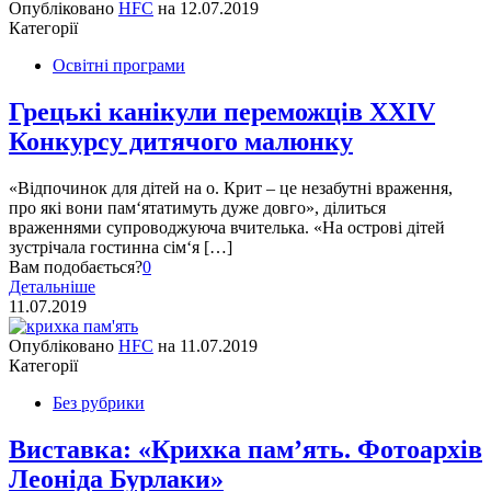
Опубліковано
HFC
на
12.07.2019
Категорії
Освітні програми
Грецькі канікули переможців XXIV
Конкурсу дитячого малюнку
«Відпочинок для дітей на о. Крит – це незабутні враження,
про які вони пам‘ятатимуть дуже довго», ділиться
враженнями супроводжуюча вчителька. «На острові дітей
зустрічала гостинна сім‘я […]
Вам подобається?
0
Детальніше
11.07.2019
Опубліковано
HFC
на
11.07.2019
Категорії
Без рубрики
Виставка: «Крихка пам’ять. Фотоархів
Леоніда Бурлаки»