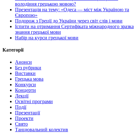
володіння грецькою мовою?
Презентація на тему: «Одеса — міст між Україною та
Європою»
Подорож з Греції до України через світ слів і мови
Іспити на отримання Сертифіката міжнародного зразка
знання грецької мови
Набір на курси грецької мови
Категорії
Анонси
Без рубрики
Виставки
Грецька мова
Конкурси
Концерти
Лекції
Освітні програми
Події
Презентації
Проекти
Свято
Танцювальний колектив