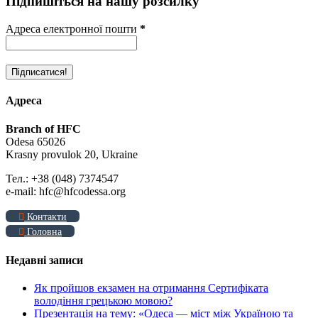
Підпишіться на нашу розсилку
Адреса електронної пошти
*
Адреса
Branch of HFC
Odesa 65026
Krasny provulok 20, Ukraine
Тел.: +38 (048) 7374547
e-mail: hfc@hfcodessa.org
Контакти
Головна
Недавні записи
Як пройшов екзамен на отримання Сертифіката
володіння грецькою мовою?
Презентація на тему: «Одеса — міст між Україною та