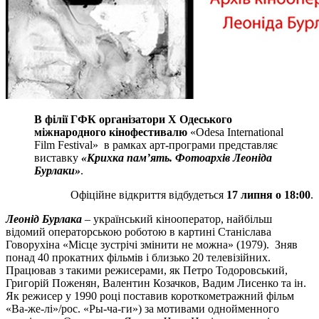
В філії ГФК організатори Х Одеського
міжнародного кінофестивалю
«Odesa International
Film Festival» в рамках арт-програми представляє
виставку
«Крихка пам’ять. Фотоархів Леоніда
Бурлаки»
.
Офіційне відкриття відбудеться
17 липня о 18:00
.
Леонід Бурлака
– український кінооператор, найбільш
відомий операторською роботою в картині Станіслава
Говорухіна «Місце зустрічі змінити не можна» (1979). Зняв
понад 40 прокатних фільмів і близько 20 телевізійних.
Працював з такими режисерами, як Петро Тодоровський,
Григорій Поженян, Валентин Козачков, Вадим Лисенко та ін.
Як режисер у 1990 році поставив короткометражний фільм
«Ва-же-лі»/рос. «Ры-ча-ги») за мотивами однойменного