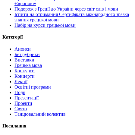
Європою»
Подорож з Греції до України через світ слів і мови
Іспити на отримання Сертифіката міжнародного зразка
знання грецької мови
Набір на курси грецької мови
Категорії
Анонси
Без рубрики
Виставки
Грецька мова
Конкурси
Концерти
Лекції
Освітні програми
Події
Презентації
Проекти
Свято
Танцювальний колектив
Посилання