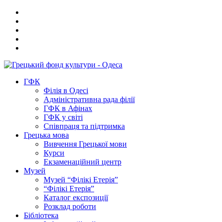
ГФК
Філія в Одесі
Адміністративна рада філії
ГФК в Афінах
ГФК у світі
Співпраця та підтримка
Грецька мова
Вивчення Грецької мови
Курси
Екзаменаційний центр
Музей
Музей “Філікі Етерія”
“Філікі Етерія”
Каталог експозиції
Розклад роботи
Бібліотека