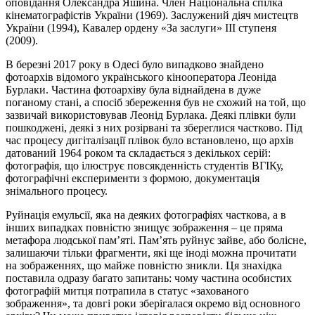
оповідання Олександра Яшина. Член Національна спілка
кінематографістів України (1969). Заслужений діяч мистецтв
України (1994), Кавалер ордену «За заслуги» III ступеня
(2009).
В березні 2017 року в Одесі було випадково знайдено
фотоархів відомого українського кінооператора Леоніда
Бурлаки. Частина фотоархіву була віднайдена в дуже
поганому стані, а спосіб збереження був не схожий на той, що
зазвичай використовував Леонід Бурлака. Деякі плівки були
пошкоджені, деякі з них розірвані та збереглися частково. Під
час процесу дигіталізації плівок було встановлено, що архів
датований 1964 роком та складається з декількох серій:
фотографія, що ілюструє повсякденність студентів ВГІКу,
фотографічні експерименти з формою, документація
знімального процесу.
Руйнація емульсії, яка на деяких фотографіях часткова, а в
інших випадках повністю знищує зображення – це пряма
метафора людської пам’яті. Пам’ять руйнує зайве, або болісне,
залишаючи тільки фрагменти, які ще іноді можна прочитати
на зображеннях, що майже повністю зникли. Ця знахідка
поставила одразу багато запитань: чому частина особистих
фотографій митця потрапила в статус «захованого
зображення», та довгі роки зберігалася окремо від основного