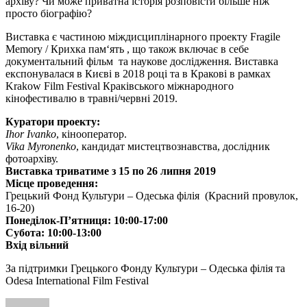
архіву? Чи може приватна історія розповісти більше ніж
просто біографію?
Виставка є частиною міждисциплінарного проекту Fragile
Memory / Крихка пам‘ять , що також включає в себе
документальний фільм та наукове дослідження. Виставка
експонувалася в Києві в 2018 році та в Кракові в рамках
Krakow Film Festival Краківського міжнародного
кінофестивалю в травні/червні 2019.
Куратори проекту:
Ihor Ivanko
, кінооператор.
Vika Myronenko
, кандидат мистецтвознавства, дослідник
фотоархіву.
Виставка триватиме з 15 по 26 липня 2019
Місце проведення:
Грецький Фонд Культури – Одеська філія (Красний провулок,
16-20)
Понеділок-П’ятниця: 10:00-17:00
Субота: 10:00-13:00
Вхід вільний
За підтримки Грецького Фонду Культури – Одеська філія та
Odesa International Film Festival