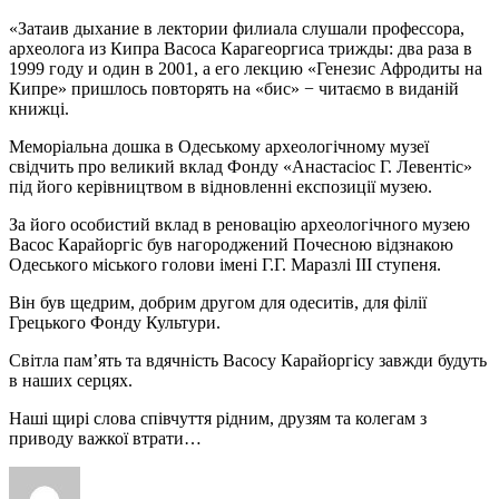
«Затаив дыхание в лектории филиала слушали профессора,
археолога из Кипра Васоса Карагеоргиса трижды: два раза в
1999 году и один в 2001, а его лекцию «Генезис Афродиты на
Кипре» пришлось повторять на «бис» − читаємо в виданій
книжці.
Меморіальна дошка в Одеському археологічному музеї
свідчить про великий вклад Фонду «Анастасіос Г. Левентіс»
під його керівництвом в відновленні експозиції музею.
За його особистий вклад в реновацію археологічного музею
Васос Карайоргіс був нагороджений Почесною відзнакою
Одеського міського голови імені Г.Г. Маразлі ІІІ ступеня.
Він був щедрим, добрим другом для одеситів, для філії
Грецького Фонду Культури.
Світла пам’ять та вдячність Васосу Карайоргісу завжди будуть
в наших серцях.
Наші щирі слова співчуття рідним, друзям та колегам з
приводу важкої втрати…