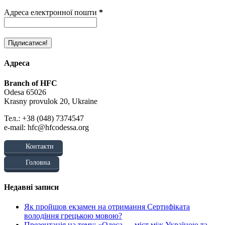
Адреса електронної пошти
*
Адреса
Branch of HFC
Odesa 65026
Krasny provulok 20, Ukraine
Тел.: +38 (048) 7374547
e-mail: hfc@hfcodessa.org
Контакти
Головна
Недавні записи
Як пройшов екзамен на отримання Сертифіката
володіння грецькою мовою?
Презентація на тему: «Одеса — міст між Україною та