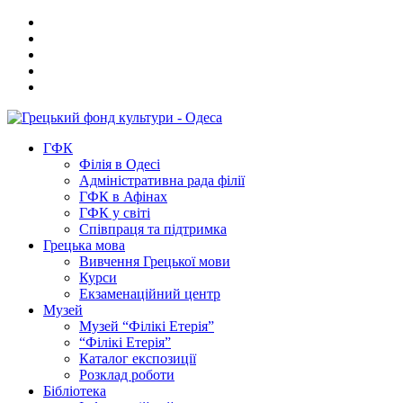
ГФК
Філія в Одесі
Адміністративна рада філії
ГФК в Афінах
ГФК у світі
Співпраця та підтримка
Грецька мова
Вивчення Грецької мови
Курси
Екзаменаційний центр
Музей
Музей “Філікі Етерія”
“Філікі Етерія”
Каталог експозиції
Розклад роботи
Бібліотека