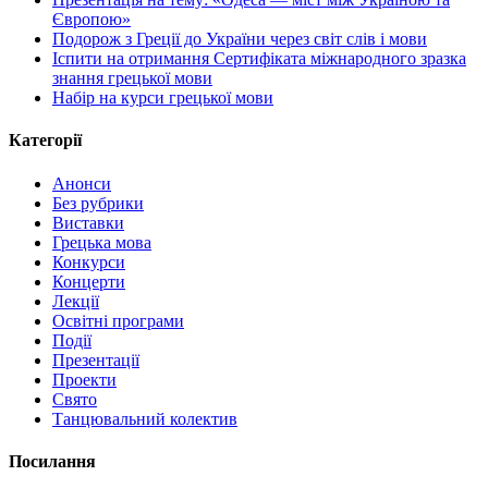
Європою»
Подорож з Греції до України через світ слів і мови
Іспити на отримання Сертифіката міжнародного зразка
знання грецької мови
Набір на курси грецької мови
Категорії
Анонси
Без рубрики
Виставки
Грецька мова
Конкурси
Концерти
Лекції
Освітні програми
Події
Презентації
Проекти
Свято
Танцювальний колектив
Посилання