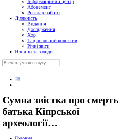
Інформаційний центр
Абонемент
Розклад работи
Діяльність
Видання
Дослідження
Хор
Тацювальний колектив
Річні звіти
Новини та заходи
Сумна звістка про смерть
батька Кіпрської
археології…
Головна