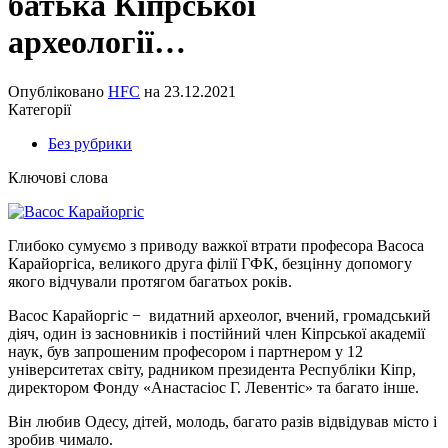
батька Кіпрської
археології…
Опубліковано
HFC
на
23.12.2021
Категорії
Без рубрики
Ключові слова
Глибоко сумуємо з приводу важкої втрати професора Васоса
Карайоргіса, великого друга філії ГФК, безцінну допомогу
якого відчували протягом багатьох років.
Васос Карайоргіс − видатний археолог, вчений, громадський
діяч, один із засновників і постійний член Кіпрської академії
наук, був запрошеним професором і партнером у 12
університетах світу, радником президента Республіки Кіпр,
директором Фонду «Анастасіос Г. Левентіс» та багато інше.
Він любив Одесу, дітей, молодь, багато разів відвідував місто і
зробив чимало.