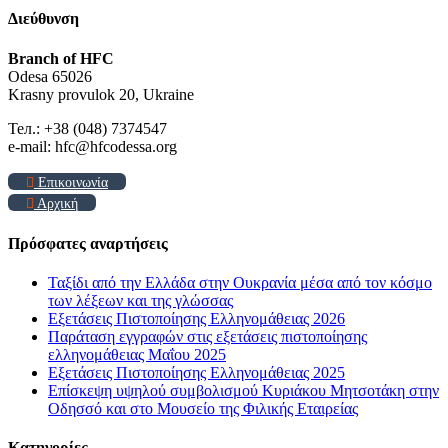
Διεύθυνση
Branch of HFC
Odesa 65026
Krasny provulok 20, Ukraine
Тел.: +38 (048) 7374547
e-mail: hfc@hfcodessa.org
Επικοινωνία
Αρχική
Πρόσφατες αναρτήσεις
Ταξίδι από την Ελλάδα στην Ουκρανία μέσα από τον κόσμο
των λέξεων και της γλώσσας
Εξετάσεις Πιστοποίησης Ελληνομάθειας 2026
Παράταση εγγραφών στις εξετάσεις πιστοποίησης
ελληνομάθειας Μαΐου 2025
Εξετάσεις Πιστοποίησης Ελληνομάθειας 2025
Επίσκεψη υψηλού συμβολισμού Κυριάκου Μητσοτάκη στην
Οδησσό και στο Μουσείο της Φιλικής Εταιρείας
Kατηγορίες