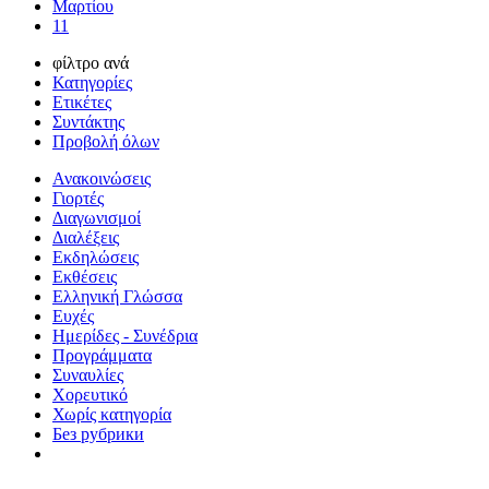
Μαρτίου
11
φίλτρο ανά
Κατηγορίες
Ετικέτες
Συντάκτης
Προβολή όλων
Ανακοινώσεις
Γιορτές
Διαγωνισμοί
Διαλέξεις
Εκδηλώσεις
Εκθέσεις
Ελληνική Γλώσσα
Ευχές
Ημερίδες - Συνέδρια
Προγράμματα
Συναυλίες
Χορευτικό
Χωρίς κατηγορία
Без рубрики