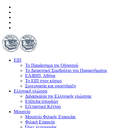
ΕΙΠ
Το Παράρτημα της Οδησσού
Το Διοικητικό Συμβούλιο του Παραρτήματος
ΕΛΙΒΙΠ, Αθήνα
Το ΕΙΠ στον κόσμο
Συνεργασία και υποστήριξη
Ελληνική γλώσσα
Διδασκαλία της Ελληνικής γλώσσας
Επίπεδα σπουδών
Εξεταστικό Κέντρο
Μουσείο
Μουσείο Φιλικής Εταιρείας
Φιλική Εταιρεία
Ώρες λειτουργίας