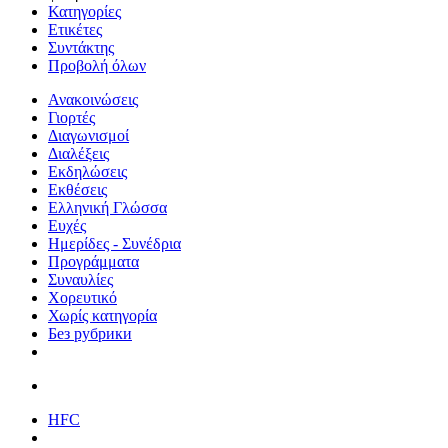
Κατηγορίες
Ετικέτες
Συντάκτης
Προβολή όλων
Ανακοινώσεις
Γιορτές
Διαγωνισμοί
Διαλέξεις
Εκδηλώσεις
Εκθέσεις
Ελληνική Γλώσσα
Ευχές
Ημερίδες - Συνέδρια
Προγράμματα
Συναυλίες
Χορευτικό
Χωρίς κατηγορία
Без рубрики
HFC