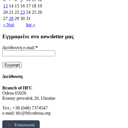
13
14
15
16
17
18
19
20
21
22
23
24
25
26
27
28
29
30
31
« Νοέ
Ιαν »
Εγγραφείτε στο newsletter μας
Διεύθυνση e-mail
*
Διεύθυνση
Branch of HFC
Odesa 65026
Krasny provulok 20, Ukraine
Тел.: +38 (048) 7374547
e-mail: hfc@hfcodessa.org
Επικοινωνία