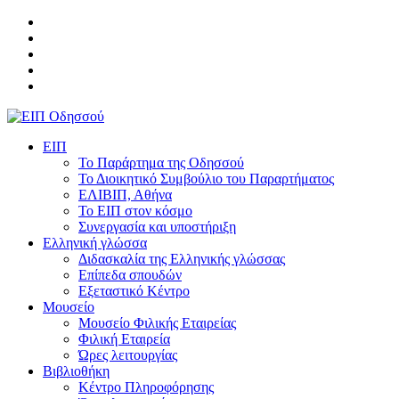
ΕΙΠ
Το Παράρτημα της Οδησσού
Το Διοικητικό Συμβούλιο του Παραρτήματος
ΕΛΙΒΙΠ, Αθήνα
Το ΕΙΠ στον κόσμο
Συνεργασία και υποστήριξη
Ελληνική γλώσσα
Διδασκαλία της Ελληνικής γλώσσας
Επίπεδα σπουδών
Εξεταστικό Κέντρο
Μουσείο
Μουσείο Φιλικής Εταιρείας
Φιλική Εταιρεία
Ώρες λειτουργίας
Βιβλιοθήκη
Κέντρο Πληροφόρησης