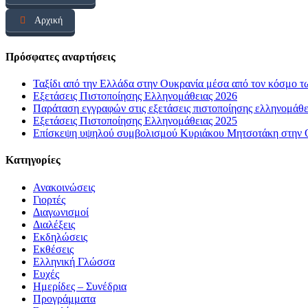
Αρχική
Πρόσφατες αναρτήσεις
Ταξίδι από την Ελλάδα στην Ουκρανία μέσα από τον κόσμο τ
Εξετάσεις Πιστοποίησης Ελληνομάθειας 2026
Παράταση εγγραφών στις εξετάσεις πιστοποίησης ελληνομάθ
Εξετάσεις Πιστοποίησης Ελληνομάθειας 2025
Επίσκεψη υψηλού συμβολισμού Κυριάκου Μητσοτάκη στην Οδ
Kατηγορίες
Ανακοινώσεις
Γιορτές
Διαγωνισμοί
Διαλέξεις
Εκδηλώσεις
Εκθέσεις
Ελληνική Γλώσσα
Ευχές
Ημερίδες – Συνέδρια
Προγράμματα