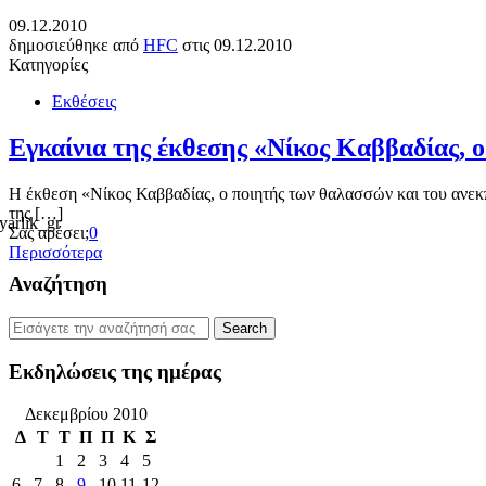
09.12.2010
δημοσιεύθηκε από
HFC
στις
09.12.2010
Κατηγορίες
Εκθέσεις
Εγκαίνια της έκθεσης «Νίκος Καββαδίας,
Η έκθεση «Νίκος Καββαδίας, ο ποιητής των θαλασσών και του ανε
της […]
Σας αρέσει;
0
Περισσότερα
Αναζήτηση
Εκδηλώσεις της ημέρας
Δεκεμβρίου 2010
Δ
Τ
Τ
Π
Π
Κ
Σ
1
2
3
4
5
6
7
8
9
10
11
12