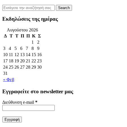
Εκδηλώσεις της ημέρας
Αυγούστου 2026
Δ
Τ
Τ
Π
Π
Κ
Σ
1
2
3
4
5
6
7
8
9
10
11
12
13
14
15
16
17
18
19
20
21
22
23
24
25
26
27
28
29
30
31
« Φεβ
Εγγραφείτε στο newsletter μας
Διεύθυνση e-mail
*