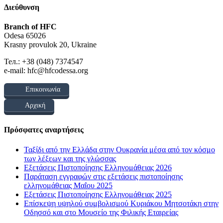
Διεύθυνση
Branch of HFC
Odesa 65026
Krasny provulok 20, Ukraine
Тел.: +38 (048) 7374547
e-mail: hfc@hfcodessa.org
Επικοινωνία
Αρχική
Πρόσφατες αναρτήσεις
Ταξίδι από την Ελλάδα στην Ουκρανία μέσα από τον κόσμο
των λέξεων και της γλώσσας
Εξετάσεις Πιστοποίησης Ελληνομάθειας 2026
Παράταση εγγραφών στις εξετάσεις πιστοποίησης
ελληνομάθειας Μαΐου 2025
Εξετάσεις Πιστοποίησης Ελληνομάθειας 2025
Επίσκεψη υψηλού συμβολισμού Κυριάκου Μητσοτάκη στην
Οδησσό και στο Μουσείο της Φιλικής Εταιρείας