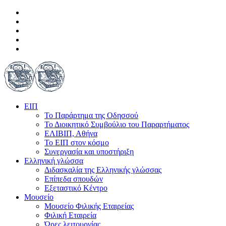
ΕΙΠ
Το Παράρτημα της Οδησσού
Το Διοικητικό Συμβούλιο του Παραρτήματος
ΕΛΙΒΙΠ, Αθήνα
Το ΕΙΠ στον κόσμο
Συνεργασία και υποστήριξη
Ελληνική γλώσσα
Διδασκαλία της Ελληνικής γλώσσας
Επίπεδα σπουδών
Εξεταστικό Κέντρο
Μουσείο
Μουσείο Φιλικής Εταιρείας
Φιλική Εταιρεία
Ώρες λειτουργίας