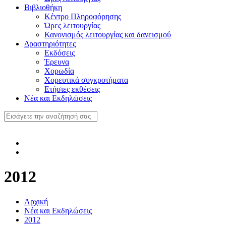
Βιβλιοθήκη
Κέντρο Πληροφόρησης
Ώρες λειτουργίας
Κανονισμός λειτουργίας και δανεισμού
Δραστηριότητες
Εκδόσεις
Έρευνα
Χορωδία
Χορευτικά συγκροτήματα
Ετήσιες εκθέσεις
Νέα και Εκδηλώσεις
2012
Αρχική
Νέα και Εκδηλώσεις
2012