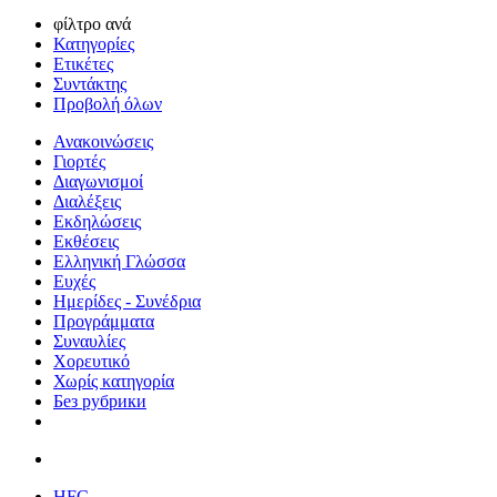
φίλτρο ανά
Κατηγορίες
Ετικέτες
Συντάκτης
Προβολή όλων
Ανακοινώσεις
Γιορτές
Διαγωνισμοί
Διαλέξεις
Εκδηλώσεις
Εκθέσεις
Ελληνική Γλώσσα
Ευχές
Ημερίδες - Συνέδρια
Προγράμματα
Συναυλίες
Χορευτικό
Χωρίς κατηγορία
Без рубрики
HFC