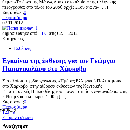
θέμα: «Το έργο της Μάρως Δούκα στο πλαίσιο της ελληνικής
πεζογραφίας στο τέλος του 20ού-αρχές 21ου αιώνα» […]
Σας αρέσει;
0
Περισσότερα
02.11.2012
δημοσιεύθηκε από
HFC
στις
02.11.2012
Κατηγορίες
Εκθέσεις
Εγκαίνια της έκθεσης για τον Γεώργιο
Παπανικολάου στο Χάρκοβο
Στο πλαίσιο της διοργάνωσης «Ημέρες Ελληνικού Πολιτισμού»
στο Χάρκοβο, στην αίθουσα εκθέσεων της Κεντρικής
Επιστημονικής Βιβλιοθήκης του Πανεπιστημίου, εγκαινιάζεται στις
2 Νοεμβρίου και ώρα 15:00 η […]
Σας αρέσει;
0
Περισσότερα
1
2
3
...
9
Επόμενη σελίδα
Αναζήτηση