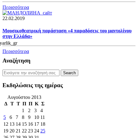
Περισσότερα
22.02.2019
Μουσικοθεατρική παράσταση «4 παραδόσεις του μαντολίνου
στην Ελλάδα»
Περισσότερα
Αναζήτηση
Εκδηλώσεις της ημέρας
Αυγούστου 2013
Δ
Τ
Τ
Π
Π
Κ
Σ
1
2
3
4
5
6
7
8
9
10
11
12
13
14
15
16
17
18
19
20
21
22
23
24
25
26
27
28
29
30
31