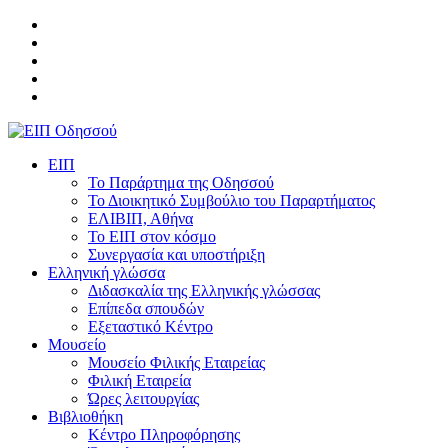
ΕΙΠ
Το Παράρτημα της Οδησσού
Το Διοικητικό Συμβούλιο του Παραρτήματος
ΕΛΙΒΙΠ, Αθήνα
Το ΕΙΠ στον κόσμο
Συνεργασία και υποστήριξη
Ελληνική γλώσσα
Διδασκαλία της Ελληνικής γλώσσας
Επίπεδα σπουδών
Εξεταστικό Κέντρο
Μουσείο
Μουσείο Φιλικής Εταιρείας
Φιλική Εταιρεία
Ώρες λειτουργίας
Βιβλιοθήκη
Κέντρο Πληροφόρησης