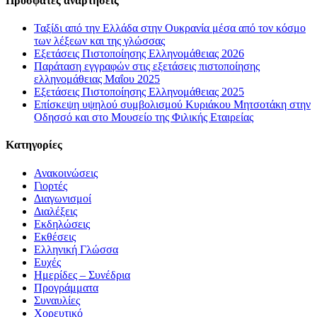
Πρόσφατες αναρτήσεις
Ταξίδι από την Ελλάδα στην Ουκρανία μέσα από τον κόσμο
των λέξεων και της γλώσσας
Εξετάσεις Πιστοποίησης Ελληνομάθειας 2026
Παράταση εγγραφών στις εξετάσεις πιστοποίησης
ελληνομάθειας Μαΐου 2025
Εξετάσεις Πιστοποίησης Ελληνομάθειας 2025
Επίσκεψη υψηλού συμβολισμού Κυριάκου Μητσοτάκη στην
Οδησσό και στο Μουσείο της Φιλικής Εταιρείας
Kατηγορίες
Ανακοινώσεις
Γιορτές
Διαγωνισμοί
Διαλέξεις
Εκδηλώσεις
Εκθέσεις
Ελληνική Γλώσσα
Ευχές
Ημερίδες – Συνέδρια
Προγράμματα
Συναυλίες
Χορευτικό