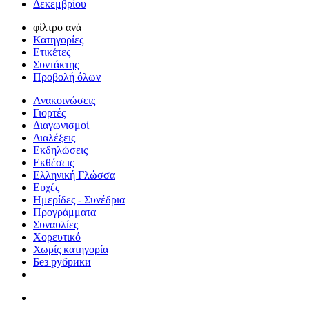
Δεκεμβρίου
φίλτρο ανά
Κατηγορίες
Ετικέτες
Συντάκτης
Προβολή όλων
Ανακοινώσεις
Γιορτές
Διαγωνισμοί
Διαλέξεις
Εκδηλώσεις
Εκθέσεις
Ελληνική Γλώσσα
Ευχές
Ημερίδες - Συνέδρια
Προγράμματα
Συναυλίες
Χορευτικό
Χωρίς κατηγορία
Без рубрики