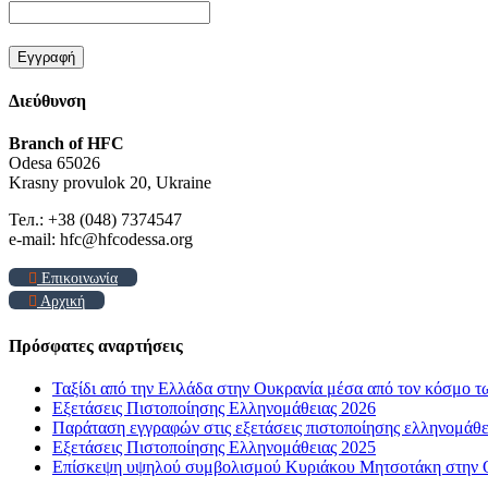
Διεύθυνση
Branch of HFC
Odesa 65026
Krasny provulok 20, Ukraine
Тел.: +38 (048) 7374547
e-mail: hfc@hfcodessa.org
Επικοινωνία
Αρχική
Πρόσφατες αναρτήσεις
Ταξίδι από την Ελλάδα στην Ουκρανία μέσα από τον κόσμο τ
Εξετάσεις Πιστοποίησης Ελληνομάθειας 2026
Παράταση εγγραφών στις εξετάσεις πιστοποίησης ελληνομάθ
Εξετάσεις Πιστοποίησης Ελληνομάθειας 2025
Επίσκεψη υψηλού συμβολισμού Κυριάκου Μητσοτάκη στην Οδ