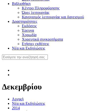
Βιβλιοθήκη
Κέντρο Πληροφόρησης
Ώρες λειτουργίας
Κανονισμός λειτουργίας και δανεισμού
Δραστηριότητες
Εκδόσεις
Έρευνα
Χορωδία
Χορευτικά συγκροτήματα
Ετήσιες εκθέσεις
Νέα και Εκδηλώσεις
Δεκεμβρίου
Αρχική
Νέα και Εκδηλώσεις
2014