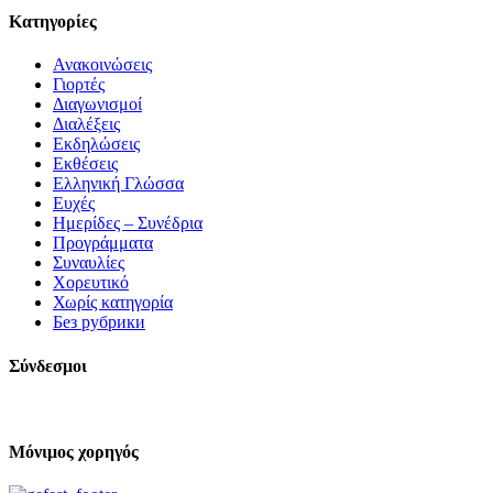
Kατηγορίες
Ανακοινώσεις
Γιορτές
Διαγωνισμοί
Διαλέξεις
Εκδηλώσεις
Εκθέσεις
Ελληνική Γλώσσα
Ευχές
Ημερίδες – Συνέδρια
Προγράμματα
Συναυλίες
Χορευτικό
Χωρίς κατηγορία
Без рубрики
Σύνδεσμοι
Μόνιμος χορηγός