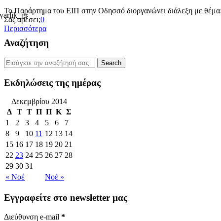
Το Παράρτημα του ΕΙΠ στην Οδησσό διοργανώνει διάλεξη με θέμα:
Σας αρέσει;
0
Περισσότερα
Αναζήτηση
Εκδηλώσεις της ημέρας
Δεκεμβρίου 2014
Δ
Τ
Τ
Π
Π
Κ
Σ
1
2
3
4
5
6
7
8
9
10
11
12
13
14
15
16
17
18
19
20
21
22
23
24
25
26
27
28
29
30
31
« Νοέ
Νοέ »
Εγγραφείτε στο newsletter μας
Διεύθυνση e-mail
*