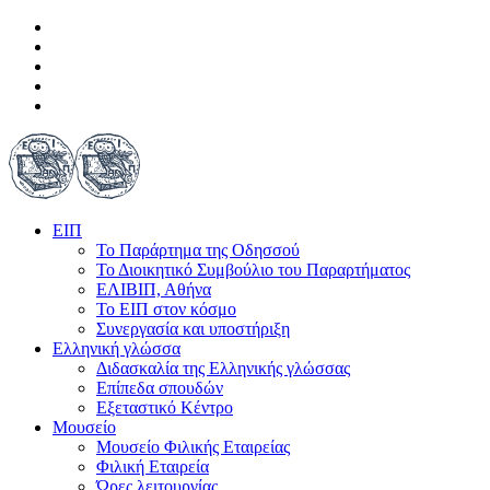
ΕΙΠ
Το Παράρτημα της Οδησσού
Το Διοικητικό Συμβούλιο του Παραρτήματος
ΕΛΙΒΙΠ, Αθήνα
Το ΕΙΠ στον κόσμο
Συνεργασία και υποστήριξη
Ελληνική γλώσσα
Διδασκαλία της Ελληνικής γλώσσας
Επίπεδα σπουδών
Εξεταστικό Κέντρο
Μουσείο
Μουσείο Φιλικής Εταιρείας
Φιλική Εταιρεία
Ώρες λειτουργίας