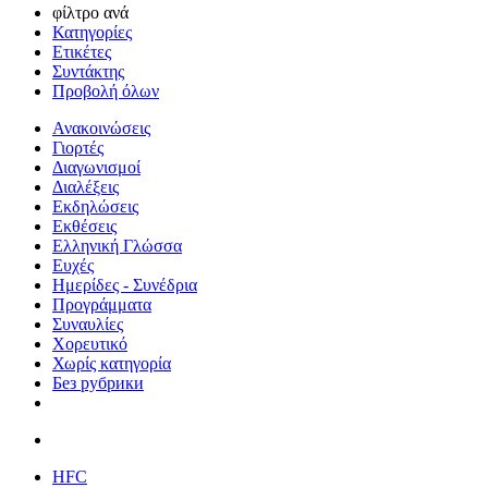
φίλτρο ανά
Κατηγορίες
Ετικέτες
Συντάκτης
Προβολή όλων
Ανακοινώσεις
Γιορτές
Διαγωνισμοί
Διαλέξεις
Εκδηλώσεις
Εκθέσεις
Ελληνική Γλώσσα
Ευχές
Ημερίδες - Συνέδρια
Προγράμματα
Συναυλίες
Χορευτικό
Χωρίς κατηγορία
Без рубрики
HFC