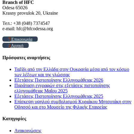
Branch of HFC
Odesa 65026
Krasny provulok 20, Ukraine
Тел.: +38 (048) 7374547
e-mail: hfc@hfcodessa.org
Επικοινωνία
Αρχική
Πρόσφατες αναρτήσεις
Ταξίδι από την Ελλάδα στην Ουκρανία μέσα από τον κόσμο
των λέξεων και της γλώσσας
Εξετάσεις Πιστοποίησης Ελληνομάθειας 2026
Παράταση εγγραφών στις εξετάσεις πιστοποίησης
ελληνομάθειας Μαΐου 2025
Εξετάσεις Πιστοποίησης Ελληνομάθειας 2025
Επίσκεψη υψηλού συμβολισμού Κυριάκου Μητσοτάκη στην
Οδησσό και στο Μουσείο της Φιλικής Εταιρείας
Kατηγορίες
Ανακοινώσεις