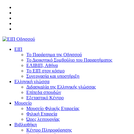
ΕΙΠ
Το Παράρτημα της Οδησσού
Το Διοικητικό Συμβούλιο του Παραρτήματος
ΕΛΙΒΙΠ, Αθήνα
Το ΕΙΠ στον κόσμο
Συνεργασία και υποστήριξη
Ελληνική γλώσσα
Διδασκαλία της Ελληνικής γλώσσας
Επίπεδα σπουδών
Εξεταστικό Κέντρο
Μουσείο
Μουσείο Φιλικής Εταιρείας
Φιλική Εταιρεία
Ώρες λειτουργίας
Βιβλιοθήκη
Κέντρο Πληροφόρησης