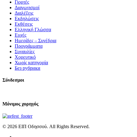
Γιορτές
Διαγωνισμοί
Διαλέξεις
Εκδηλώσεις
Εκθέσεις
Ελληνική Γλώσσα
Ευχές
Ημερίδες – Συνέδρια
Προγράμματα
Συναυλίες
Χορευτικό
Χωρίς κατηγορία
Без рубрики
Σύνδεσμοι
Μόνιμος χορηγός
© 2026 ΕΙΠ Οδησσού. All Rights Reserved.