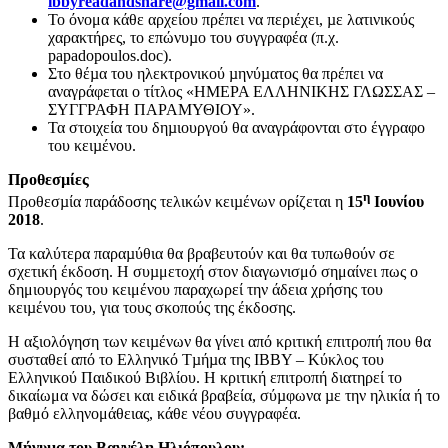
ibbyreadandshare@gmail.com
.
Το όνομα κάθε αρχείου πρέπει να περιέχει, µε λατινικούς
χαρακτήρες, το επώνυµο του συγγραφέα (π.χ.
papadopoulos.doc).
Στο θέµα του ηλεκτρονικού µηνύµατος θα πρέπει να
αναγράφεται ο τίτλος «ΗΜΕΡΑ ΕΛΛΗΝΙΚΗΣ ΓΛΩΣΣΑΣ –
ΣΥΓΓΡΑΦΗ ΠΑΡΑΜΥΘΙΟΥ».
Τα στοιχεία του δηµιουργού θα αναγράφονται στο έγγραφο
του κειµένου.
Προθεσµίες
η
Προθεσµία παράδοσης τελικών κειµένων ορίζεται η
15
Ιουνίου
2018
.
Τα καλύτερα παραµύθια θα βραβευτούν και θα τυπωθούν σε
σχετική έκδοση. Η συµμετοχή στον διαγωνισμό σημαίνει πως ο
δημιουργός του κειμένου παραχωρεί την άδεια χρήσης του
κειµένου του, για τους σκοπούς της έκδοσης.
Η αξιολόγηση των κειµένων θα γίνει από κριτική επιτροπή που θα
συσταθεί από το Ελληνικό Τµήµα της IBBY – Κύκλος του
Ελληνικού Παιδικού Βιβλίου. Η κριτική επιτροπή διατηρεί το
δικαίωμα να δώσει και ειδικά βραβεία, σύµφωνα µε την ηλικία ή το
βαθμό ελληνομάθειας, κάθε νέου συγγραφέα.
Μήνυμα του Βαγγέλη Ηλιόπουλου: