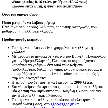
νέους ηλικίας 8-16 ετών, µε θέμα:
«Η ελληνική
γλώσσα είναι
ψυχή
, η ψυχή του πολιτισµού»
.
Όροι του διαγωνισµού:
Ποιοι µπορούν να λάβουν µέρος:
Παιδιά και νέοι ηλικίας 8-16 ετών, ελληνικής καταγωγής, που
µαθαίνουν την ελληνική γλώσσα.
Προδιαγραφές κειµένου
:
Το κείµενο πρέπει να είναι γραµμένο στην
ελληνική
γλώσσα
.
Με αφορµή το μήνυµα σε κείµενο του Βαγγέλη Ηλιόπουλου
για την Ηµέρα Ελληνικής Γλώσσας, οι συµμετέχοντες
καλούνται να γράψουν
ένα δικό τους κείμενο
(μυθοπλαστικό, δηλαδή διήγηµα, ιστορία µικρής φόρµας ή
παραμύθι) το οποίο µπορεί να απευθύνεται σε µικρούς ή
ενήλικους αναγνώστες.
Η έκτασή του δεν πρέπει να ξεπερνά τις
2000 λέξεις
.
Στο νέο κείµενο θα πρέπει να χρησιµοποιείται
οπωσδήποτε
µία φράση του μηνύµατος
του Βαγγέλη Ηλιόπουλου για
την Ηµέρα Ελληνικής Γλώσσας.
Τα κείµενα αποστέλλονται αποκλειστικά ηλεκτρονικά,
σε
µορφή word (.doc)
, στο
ggae@ggae.gr
και