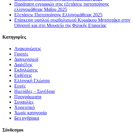
Παράταση εγγραφών στις εξετάσεις πιστοποίησης
ελληνομάθειας Μαΐου 2025
Εξετάσεις Πιστοποίησης Ελληνομάθειας 2025
Επίσκεψη υψηλού συμβολισμού Κυριάκου Μητσοτάκη στην
Οδησσό και στο Μουσείο της Φιλικής Εταιρείας
Kατηγορίες
Ανακοινώσεις
Γιορτές
Διαγωνισμοί
Διαλέξεις
Εκδηλώσεις
Εκθέσεις
Ελληνική Γλώσσα
Ευχές
Ημερίδες – Συνέδρια
Προγράμματα
Συναυλίες
Χορευτικό
Χωρίς κατηγορία
Без рубрики
Σύνδεσμοι