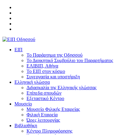
ΕΙΠ
Το Παράρτημα της Οδησσού
Το Διοικητικό Συμβούλιο του Παραρτήματος
ΕΛΙΒΙΠ, Αθήνα
Το ΕΙΠ στον κόσμο
Συνεργασία και υποστήριξη
Ελληνική γλώσσα
Διδασκαλία της Ελληνικής γλώσσας
Επίπεδα σπουδών
Εξεταστικό Κέντρο
Μουσείο
Μουσείο Φιλικής Εταιρείας
Φιλική Εταιρεία
Ώρες λειτουργίας
Βιβλιοθήκη
Κέντρο Πληροφόρησης