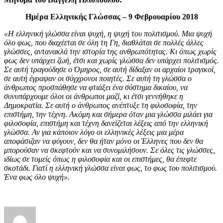
Ημέρα Ελληνικής Γλώσσας – 9 Φεβρουαρίου 2018
«Η ελληνική γλώσσα είναι ψυχή, η ψυχή του πολιτισμού. Μια ψυχή
όλο φως, που διαχέεται σε όλη τη Γη, διαθλάται σε πολλές άλλες
γλώσσες, αντανακλά την ιστορία της ανθρωπότητας. Κι όπως χωρίς
φως δεν υπάρχει ζωή, έτσι και χωρίς γλώσσα δεν υπάρχει πολιτισμός.
Σε αυτή τραγούδησε ο Όμηρος, σε αυτή δίδαξαν οι αρχαίοι τραγικοί,
σε αυτή έγραψαν οι σύγχρονοι ποιητές. Σε αυτή τη γλώσσα ο
άνθρωπος προσπάθησε να φτιάξει ένα σύστημα δικαίου, να
συνυπάρχουμε όλοι οι άνθρωποι μαζί, κι έτσι γεννήθηκε η
Δημοκρατία. Σε αυτή ο άνθρωπος ανέπτυξε τη φιλοσοφία, την
επιστήμη, την τέχνη. Ακόμη και σήμερα όταν μια γλώσσα μιλάει για
φιλοσοφία, επιστήμη και τέχνη δανείζεται λέξεις από την ελληνική
γλώσσα. Αν για κάποιον λόγο οι ελληνικές λέξεις μια μέρα
αποφάσιζαν να φύγουν, δεν θα ήταν μόνο οι Έλληνες που δεν θα
μπορούσαν να σκεφτούν και να συνομιλήσουν. Σε όλες τις γλώσσες,
ιδίως σε τομείς όπως η φιλοσοφία και οι επιστήμες, θα έπεφτε
σκοτάδι. Γιατί η ελληνική γλώσσα είναι φως, το φως του πολιτισμού.
Ένα φως όλο ψυχή».