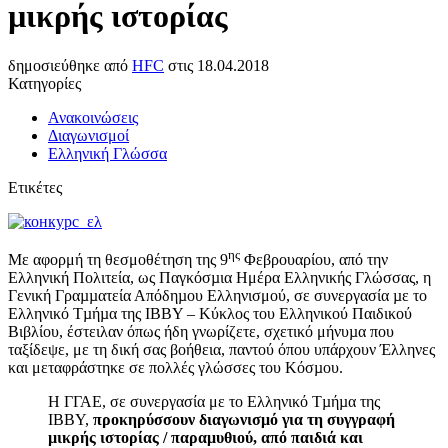
µικρής ιστορίας
δημοσιεύθηκε από
HFC
στις
18.04.2018
Κατηγορίες
Ανακοινώσεις
Διαγωνισμοί
Ελληνική Γλώσσα
Ετικέτες
ης
Με αφορμή τη θεσμοθέτηση της 9
Φεβρουαρίου, από την
Ελληνική Πολιτεία, ως Παγκόσµια Ημέρα Ελληνικής Γλώσσας, η
Γενική Γραµµατεία Απόδηµου Ελληνισμού, σε συνεργασία µε το
Ελληνικό Τµήµα της IBBY – Κύκλος του Ελληνικού Παιδικού
Βιβλίου, έστειλαν όπως ήδη γνωρίζετε, σχετικό μήνυµα που
ταξίδεψε, με τη δική σας βοήθεια, παντού όπου υπάρχουν Έλληνες
και μεταφράστηκε σε πολλές γλώσσες του Κόσµου.
Η ΓΓΑΕ, σε συνεργασία με το Ελληνικό Τµήµα της
IBBY,
προκηρύσσουν διαγωνισμό για τη συγγραφή
µικρής ιστορίας / παραμυθιού, από παιδιά και