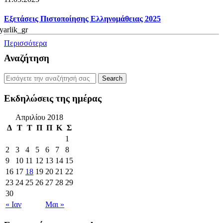
Εξετάσεις Πιστοποίησης Ελληνομάθειας 2025
Περισσότερα
Αναζήτηση
Εκδηλώσεις της ημέρας
Απριλίου 2018
Δ
Τ
Τ
Π
Π
Κ
Σ
1
2
3
4
5
6
7
8
9
10
11
12
13
14
15
16
17
18
19
20
21
22
23
24
25
26
27
28
29
30
« Ιαν
Μαι »