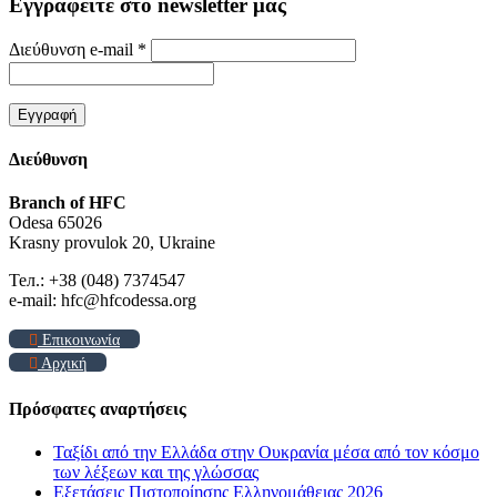
Εγγραφείτε στο newsletter μας
Διεύθυνση e-mail
*
Διεύθυνση
Branch of HFC
Odesa 65026
Krasny provulok 20, Ukraine
Тел.: +38 (048) 7374547
e-mail: hfc@hfcodessa.org
Επικοινωνία
Αρχική
Πρόσφατες αναρτήσεις
Ταξίδι από την Ελλάδα στην Ουκρανία μέσα από τον κόσμο
των λέξεων και της γλώσσας
Εξετάσεις Πιστοποίησης Ελληνομάθειας 2026