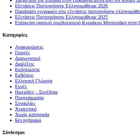
Ταξίδι από την Ελλάδα στην Ουκρανία μέσα από τον κόσμο τ
Εξετάσεις Πιστοποίησης Ελληνομάθειας 2026
Παράταση εγγραφών στις εξετάσεις πιστοποίησης ελληνομάθ
Εξετάσεις Πιστοποίησης Ελληνομάθειας 2025
Επίσκεψη υψηλού συμβολισμού Κυριάκου Μητσοτάκη στην Οδ
Kατηγορίες
Ανακοινώσεις
Γιορτές
Διαγωνισμοί
Διαλέξεις
Εκδηλώσεις
Εκθέσεις
Ελληνική Γλώσσα
Ευχές
Ημερίδες – Συνέδρια
Προγράμματα
Συναυλίες
Χορευτικό
Χωρίς κατηγορία
Без рубрики
Σύνδεσμοι