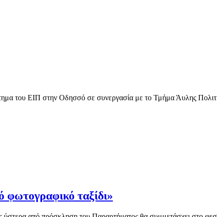
ημα του ΕΙΠ στην Οδησσό σε συνεργασία με το Τμήμα Άυλης Πολιτι
ό φωτογραφικό ταξίδι»
ίος ύστερα από πρόσκληση του Παραρτήματος θα συμμετάσχει στο φεσ