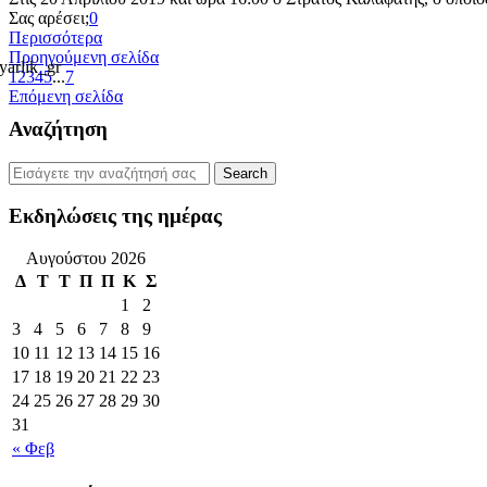
Σας αρέσει;
0
Περισσότερα
Προηγούμενη σελίδα
1
2
3
4
5
...
7
Επόμενη σελίδα
Αναζήτηση
Εκδηλώσεις της ημέρας
Αυγούστου 2026
Δ
Τ
Τ
Π
Π
Κ
Σ
1
2
3
4
5
6
7
8
9
10
11
12
13
14
15
16
17
18
19
20
21
22
23
24
25
26
27
28
29
30
31
« Φεβ