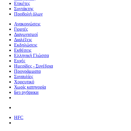
Ετικέτες
Συντάκτης
Προβολή όλων
Ανακοινώσεις
Γιορτές
Διαγωνισμοί
Διαλέξεις
Εκδηλώσεις
Εκθέσεις
Ελληνική Γλώσσα
Ευχές
Ημερίδες - Συνέδρια
Προγράμματα
Συναυλίες
Χορευτικό
Χωρίς κατηγορία
Без рубрики
HFC