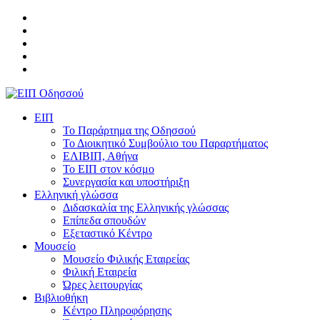
ΕΙΠ
Το Παράρτημα της Οδησσού
Το Διοικητικό Συμβούλιο του Παραρτήματος
ΕΛΙΒΙΠ, Αθήνα
Το ΕΙΠ στον κόσμο
Συνεργασία και υποστήριξη
Ελληνική γλώσσα
Διδασκαλία της Ελληνικής γλώσσας
Επίπεδα σπουδών
Εξεταστικό Κέντρο
Μουσείο
Μουσείο Φιλικής Εταιρείας
Φιλική Εταιρεία
Ώρες λειτουργίας
Βιβλιοθήκη
Κέντρο Πληροφόρησης