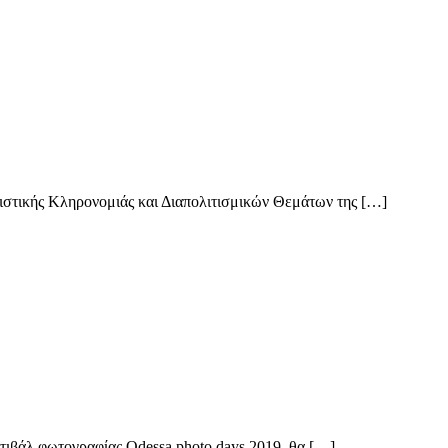
στικής Κληρονομιάς και Διαπολιτισμικών Θεμάτων της […]
τιβάλ φωτογραφίας Odessa photo days 2019, θα […]