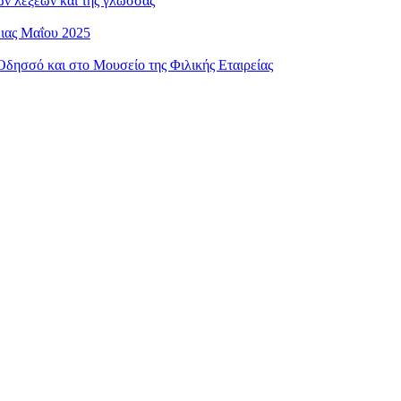
ων λέξεων και της γλώσσας
ειας Μαΐου 2025
ησσό και στο Μουσείο της Φιλικής Εταιρείας