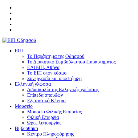
ΕΙΠ
Το Παράρτημα της Οδησσού
Το Διοικητικό Συμβούλιο του Παραρτήματος
ΕΛΙΒΙΠ, Αθήνα
Το ΕΙΠ στον κόσμο
Συνεργασία και υποστήριξη
Ελληνική γλώσσα
Διδασκαλία της Ελληνικής γλώσσας
Επίπεδα σπουδών
Εξεταστικό Κέντρο
Μουσείο
Μουσείο Φιλικής Εταιρείας
Φιλική Εταιρεία
Ώρες λειτουργίας
Βιβλιοθήκη
Κέντρο Πληροφόρησης