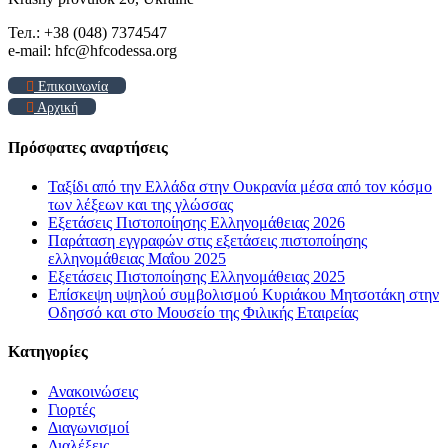
Тел.: +38 (048) 7374547
e-mail: hfc@hfcodessa.org
Επικοινωνία
Αρχική
Πρόσφατες αναρτήσεις
Ταξίδι από την Ελλάδα στην Ουκρανία μέσα από τον κόσμο
των λέξεων και της γλώσσας
Εξετάσεις Πιστοποίησης Ελληνομάθειας 2026
Παράταση εγγραφών στις εξετάσεις πιστοποίησης
ελληνομάθειας Μαΐου 2025
Εξετάσεις Πιστοποίησης Ελληνομάθειας 2025
Επίσκεψη υψηλού συμβολισμού Κυριάκου Μητσοτάκη στην
Οδησσό και στο Μουσείο της Φιλικής Εταιρείας
Kατηγορίες
Ανακοινώσεις
Γιορτές
Διαγωνισμοί
Διαλέξεις