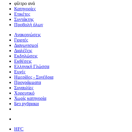
φίλτρο ανά
Κατηγορίες
Ετικέτες
Συντάκτης
Προβολή όλων
Ανακοινώσεις
Γιορτές
Διαγωνισμοί
Διαλέξεις
Εκδηλώσεις
Εκθέσεις
Ελληνική Γλώσσα
Ευχές
Ημερίδες - Συνέδρια
Προγράμματα
Συναυλίες
Χορευτικό
Χωρίς κατηγορία
Без рубрики
HFC