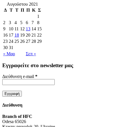
Αυγούστου 2021
Δ
Τ
Τ
Π
Π
Κ
Σ
1
2
3
4
5
6
7
8
9
10
11
12
13
14
15
16
17
18
19
20
21
22
23
24
25
26
27
28
29
30
31
« Μαρ
Σεπ »
Εγγραφείτε στο newsletter μας
Διεύθυνση e-mail
*
Διεύθυνση
Branch of HFC
Odesa 65026
Krasny provulok 20, Ukraine