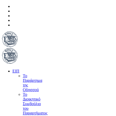
ΕΙΠ
Το
Παράρτημα
της
Οδησσού
Το
Διοικητικό
Συμβούλιο
του
Παραρτήματος