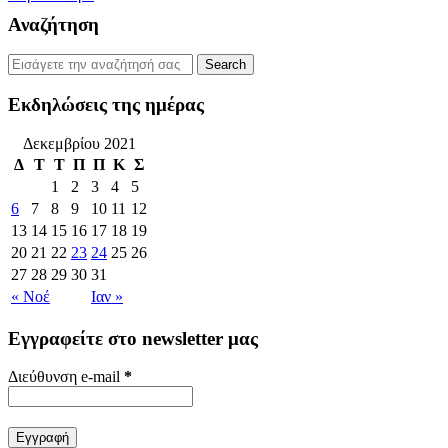
Αναζήτηση
Εκδηλώσεις της ημέρας
Δεκεμβρίου 2021
Δ
Τ
Τ
Π
Π
Κ
Σ
1
2
3
4
5
6
7
8
9
10
11
12
13
14
15
16
17
18
19
20
21
22
23
24
25
26
27
28
29
30
31
« Νοέ
Ιαν »
Εγγραφείτε στο newsletter μας
Διεύθυνση e-mail
*