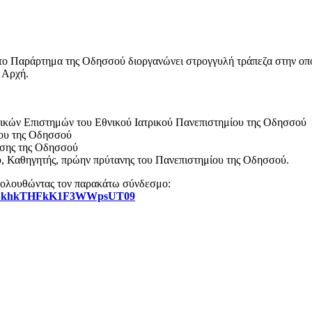
το Παράρτημα της Οδησσού διοργανώνει στρογγυλή τράπεζα στην οπο
 Αρχή.
κών Επιστημών του Εθνικού Ιατρικού Πανεπιστημίου της Οδησσού
ίου της Οδησσού
ησης της Οδησσού
, Καθηγητής, πρώην πρύτανης του Πανεπιστημίου της Οδησσού.
ακολουθώντας τον παρακάτω σύνδεσμο:
Uo3SkhkTHFkK1F3WWpsUT09