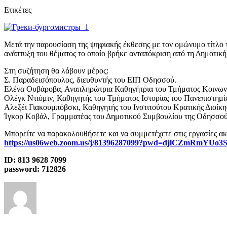
Ετικέτες
Μετά την παρουσίαση της ψηφιακής έκθεσης με τον ομώνυμο τίτλο 
ανάπτυξη του θέματος το οποίο βρήκε ανταπόκριση από τη Δημοτική
Στη συζήτηση θα λάβουν μέρος:
Σ. Παραδεισόπουλος, διευθυντής του ΕΙΠ Οδησσού.
Ελένα Ουβάροβα, Αναπληρώτρια Καθηγήτρια του Τμήματος Κοινωνι
Ολέγκ Ντιόμιν, Καθηγητής του Τμήματος Ιστορίας του Πανεπιστημ
Αλεξέι Γιακουμπόβσκι, Καθηγητής του Ινστιτούτου Κρατικής Διοίκ
Ίγκορ Κοβάλ, Γραμματέας του Δημοτικού Συμβουλίου της Οδησσού
Μπορείτε να παρακολουθήσετε και να συμμετέχετε στις εργασίες 
https://us06web.zoom.us/j/81396287099?pwd=djlCZmRmY
ID: 813 9628 7099
password: 712826