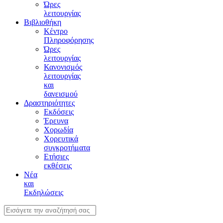
Ώρες
λειτουργίας
Βιβλιοθήκη
Κέντρο
Πληροφόρησης
Ώρες
λειτουργίας
Κανονισμός
λειτουργίας
και
δανεισμού
Δραστηριότητες
Εκδόσεις
Έρευνα
Χορωδία
Χορευτικά
συγκροτήματα
Ετήσιες
εκθέσεις
Νέα
και
Εκδηλώσεις