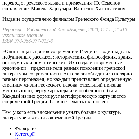
перевод с греческого языка и примечания: Ю. Семенов
составление: Микела Хартулари, Вангелис Хатзивасилиу
Издание осуществлено филиалом Греческого Фонда Культуры
Черновцы: Издательский дом «Букрек», 2020, 127 с., 21х15,
украинское издание
ISBN 978-966-977-013-8
«Одиннадцать цветов современной Греции» – одиннадцать
небудничных рассказов: исторических, философских, ярких,
остроумных и романтических. Их создали современные
художники – представители разных поколений греческой
литературы современности. Антология объединила полярно
разных персонажей, но каждый представляет определенную
страницу жизни греческого народа, отдельный признак
ментальности, черту характера или особенности быта.
Каждый из них формирует метафорическую карту цветов
современной Греции. Главное – уметь их прочесть.
Тем, у кого есть вдохновение узнать больше о культуре,
литературе и жизни современной Греции.
Фільтр по
Категорії