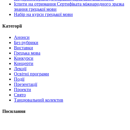
Іспити на отримання Сертифіката міжнародного зразка
знання грецької мови
Набір на курси грецької мови
Категорії
Анонси
Без рубрики
Виставки
Грецька мова
Конкурси
Концерти
Лекції
Освітні програми
Події
Презентації
Проекти
Свято
Танцювальний колектив
Посилання