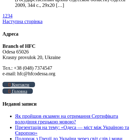
2009, 344 с., 29х20 […]
1
2
3
4
Наступна сторінка
Адреса
Branch of HFC
Odesa 65026
Krasny provulok 20, Ukraine
Тел.: +38 (048) 7374547
e-mail: hfc@hfcodessa.org
Контакти
Головна
Недавні записи
Як пройшов екзамен на отримання Сертифіката
володіння грецькою мовою?
Презентація на тему: «Одеса — міст між Україною та
Європою»
Подорож з Греції до України через світ слів і мови