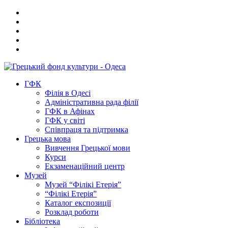
ГФК
Філія в Одесі
Адміністративна рада філії
ГФК в Афінах
ГФК у світі
Співпраця та підтримка
Грецька мова
Вивчення Грецької мови
Курси
Екзаменаційний центр
Музей
Музей “Філікі Етерія”
“Філікі Етерія”
Каталог експозиції
Розклад роботи
Бібліотека