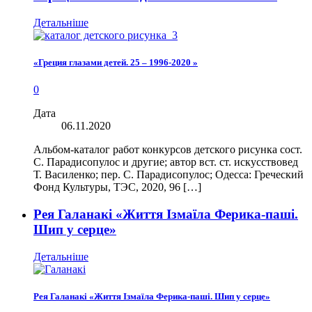
Детальніше
«Греция глазами детей. 25 – 1996-2020 »
0
Дата
06.11.2020
Альбом-каталог работ конкурсов детского рисунка сост.
С. Парадисопулос и другие; автор вст. ст. искусствовед
Т. Василенко; пер. С. Парадисопулос; Одесса: Греческий
Фонд Культуры, ТЭС, 2020, 96 […]
Рея Галанакі «Життя Ізмаїла Ферика-паші.
Шип у серце»
Детальніше
Рея Галанакі «Життя Ізмаїла Ферика-паші. Шип у серце»