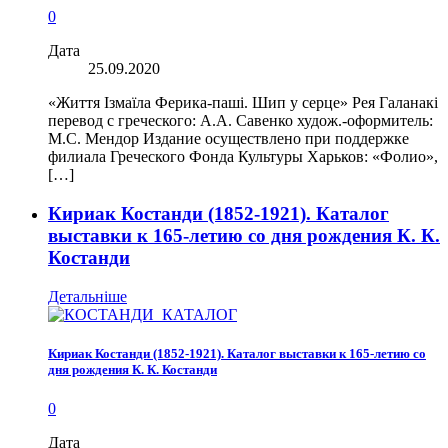
0
Дата
25.09.2020
«Життя Ізмаїла Ферика-паші. Шип у серце» Рея Галанакі
перевод с греческого: А.А. Савенко худож.-оформитель:
М.С. Мендор Издание осуществлено при поддержке
филиала Греческого Фонда Культуры Харьков: «Фолио»,
[…]
Кириак Костанди (1852-1921). Каталог
выставки к 165-летию со дня рождения К. К.
Костанди
Детальніше
Кириак Костанди (1852-1921). Каталог выставки к 165-летию со
дня рождения К. К. Костанди
0
Дата