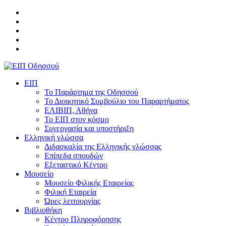
ΕΙΠ
Το Παράρτημα της Οδησσού
Το Διοικητικό Συμβούλιο του Παραρτήματος
ΕΛΙΒΙΠ, Αθήνα
Το ΕΙΠ στον κόσμο
Συνεργασία και υποστήριξη
Ελληνική γλώσσα
Διδασκαλία της Ελληνικής γλώσσας
Επίπεδα σπουδών
Εξεταστικό Κέντρο
Μουσείο
Μουσείο Φιλικής Εταιρείας
Φιλική Εταιρεία
Ώρες λειτουργίας
Βιβλιοθήκη
Κέντρο Πληροφόρησης