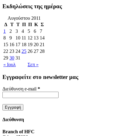
Εκδηλώσεις της ημέρας
Αυγούστου 2011
Δ
Τ
Τ
Π
Π
Κ
Σ
1
2
3
4
5
6
7
8
9
10
11
12
13
14
15
16
17
18
19
20
21
22
23
24
25
26
27
28
29
30
31
« Ιουλ
Σεπ »
Εγγραφείτε στο newsletter μας
Διεύθυνση e-mail
*
Διεύθυνση
Branch of HFC