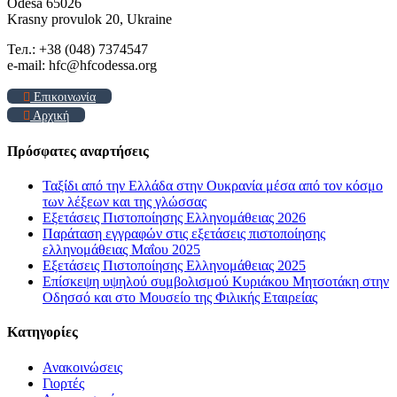
Odesa 65026
Krasny provulok 20, Ukraine
Тел.: +38 (048) 7374547
e-mail: hfc@hfcodessa.org
Επικοινωνία
Αρχική
Πρόσφατες αναρτήσεις
Ταξίδι από την Ελλάδα στην Ουκρανία μέσα από τον κόσμο
των λέξεων και της γλώσσας
Εξετάσεις Πιστοποίησης Ελληνομάθειας 2026
Παράταση εγγραφών στις εξετάσεις πιστοποίησης
ελληνομάθειας Μαΐου 2025
Εξετάσεις Πιστοποίησης Ελληνομάθειας 2025
Επίσκεψη υψηλού συμβολισμού Κυριάκου Μητσοτάκη στην
Οδησσό και στο Μουσείο της Φιλικής Εταιρείας
Kατηγορίες
Ανακοινώσεις
Γιορτές