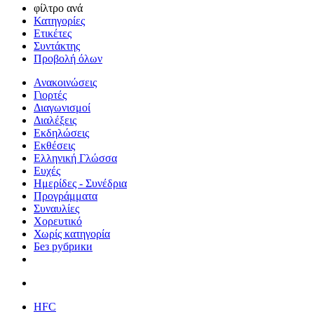
φίλτρο ανά
Κατηγορίες
Ετικέτες
Συντάκτης
Προβολή όλων
Ανακοινώσεις
Γιορτές
Διαγωνισμοί
Διαλέξεις
Εκδηλώσεις
Εκθέσεις
Ελληνική Γλώσσα
Ευχές
Ημερίδες - Συνέδρια
Προγράμματα
Συναυλίες
Χορευτικό
Χωρίς κατηγορία
Без рубрики
HFC